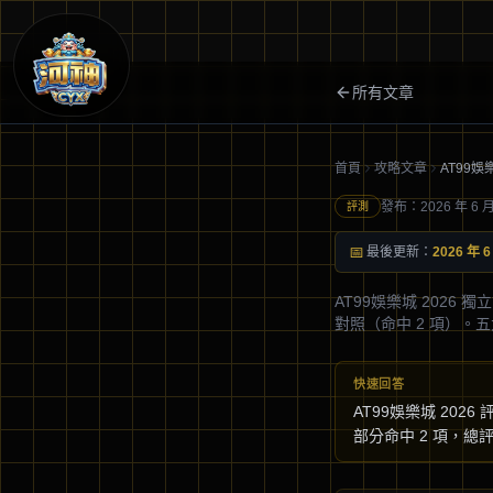
所有文章
首頁
攻略文章
發布：
2026 年 6 
評測
📅
最後更新：
2026 年 6
AT99娛樂城 202
對照（命中 2 項）。
快速回答
AT99娛樂城 20
部分命中 2 項，總