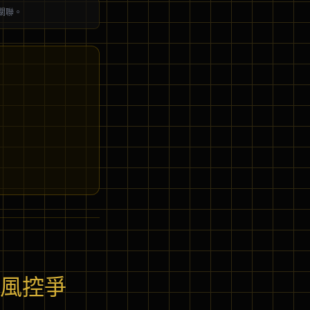
益關聯。
金風控爭