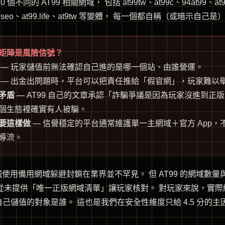
個不同的 AT99 相關網域， 包括 at99tw、at99c、94at99、at
at99seo、at99.life、at9tw 等變體， 每一個都自稱（或暗示自己
矩陣是風險信號？
— 玩家儲值前無法確認自己進的是哪一個站、由誰營運。
— 出金出問題時，平台可以把責任推給「假官網」，玩家難以
矛盾
— AT99 自己的文章承認「詐騙爭議是因為玩家沒進到正
個生態裡確實有人被騙。
要這樣做
— 信譽穩定的平台通常維護單一主網域＋官方 App，
導流。
使用備用網域躲避封鎖在業界並不罕見。 但 AT99 的網域數
從未提供「唯一正版網域清單」讓玩家核對。 對玩家來說，實
定自己儲值的對象是誰。 這也是我們在安全性維度只給 4.5 分的主