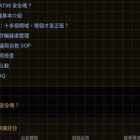
T99 安全嗎？
樂城基本介紹
：十多個網域，哪個才是正版？
詐騙疑慮整理
議與自救 SOP
照檢查
比較
AQ
 安全嗎？
城快速評分
出金體驗
遊戲品質
優惠價