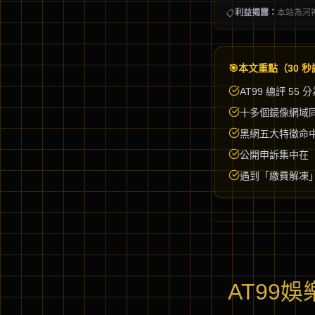
利益揭露：
本站為河神
📋
🎯
本文重點（30 
AT99 總評 5
十多個鏡像網域
黑網五大特徵命中
公開申訴集中在
遇到「繳費解凍」
AT99