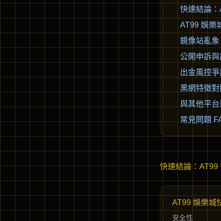
快速結論：A
AT99 娛
鏡像站亂象
公開申訴與
出金風控爭
黑網特徵對
與其他平台
常見問題 F
快速結論：AT99
AT99 娛樂
安全性