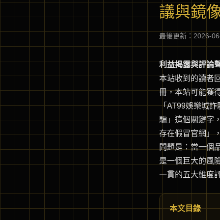
議與鏡
最後更新：2026-06
利益揭露與評論
本站收到的讀者回
冊，本站可能獲
「AT99娛樂城詐
騙」這個關鍵字，
存在假冒官網」
問題是：當一個
是一個巨大的風險
一貫的五大維度
本文目錄