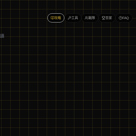
攻略
工具
戰隊
百家
FAQ
閱讀