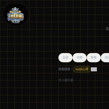
百
全部
攻略
教學
防
標籤篩選：
#
e88心得
清除
共
0
篇文章