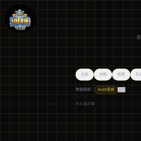
百
全部
攻略
教學
防
標籤篩選：
#
e88黑網
清除
共
0
篇文章