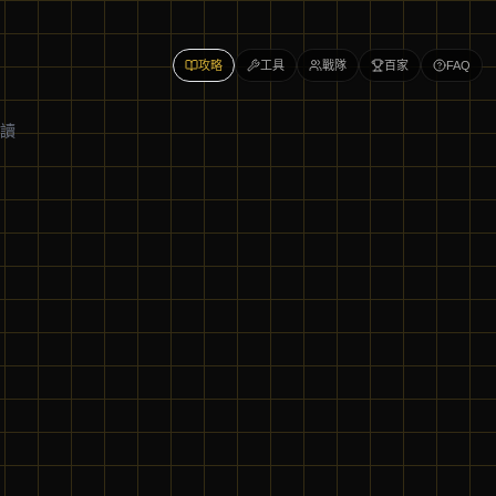
攻略
工具
戰隊
百家
FAQ
閱讀