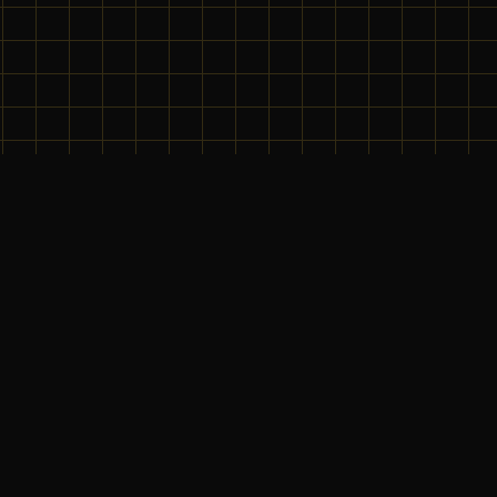
熱門工具
關於
539即時開獎
關於我們
百家樂期望值計算機
作者介紹
運彩賠率換算器
編輯政策
洗碼量計算器
隱私權政策
老虎機 RTP 查詢
常見問題