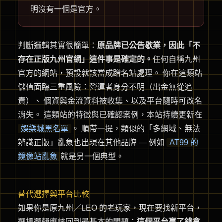
明沒有一個是官方。
判斷邏輯其實很簡單：
原品牌已公告歇業，因此「不
存在正版九州官網」這件事是確定的。
任何自稱九州
官方的網站，預設就該當成蹭名站處理。 你在這類站
儲值面臨三重風險：營運者身分不明（出金無從追
責）、 個資與金流資料被收集、以及平台隨時可改名
消失。 這類站的特徵與已確認案例，本站持續更新在
娛樂城黑名單
。 順帶一提，類似的「多網域、無法
辨識正版」亂象也出現在其他品牌 — 例如
AT99 的
鏡像站亂象
就是另一個典型。
替代選擇與平台比較
如果你是原九州／LEO 的老玩家，現在要找新平台，
選擇邏輯應該回到最基本的問題：
這個平台贏了錢拿