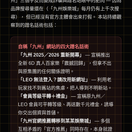
州」三個字反而變成詐騙與蹭名站眼中的肥肉 — 因為
品牌搜尋量還在（「九州娛樂城」每月仍有上千次搜
尋）， 但已經沒有官方主體會出來打假。 本站持續觀
察到的蹭名話術包括：
自稱「九州」網站的四大蹭名話術
「九州 2025／2026 重新開幕」
— 宣稱推出
全新 6D 真人百家樂「震撼回歸」，但拿不出
與原集團的任何關係證明。
「LEO 無法登入？請改用新網址」
— 利用老
玩家找不到舊站的焦慮，把人導到不明新站。
「會員等級平轉＋禮金」
— 宣稱原九州／
LEO 會員可平轉等級、再送數千元禮金，誘導
你交出個資與首儲。
「九州官網推薦轉移到某某娛樂城」
— 多個
互相矛盾的「官方推薦」同時存在，本身就證