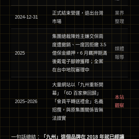
正式結束營運，退出台灣
業界
2024-12-31
市場
整理
集團總裁陳姓主嫌交保兩
度遭撤銷、一度因拒繳 3.5
媒體
2025
億保金續押，6 月羈押期滿
報導
後戴電子腳鐐獲釋；全案
在台中地院審理中
大量網站以「九州重新開
幕」「6D 百家樂回歸」
本站
2025–2026
「會員平轉送禮金」名義
觀察
招攬，與原集團關係皆無
法證實
一句話總結：
「九州」這個品牌在 2018 年就已經讓