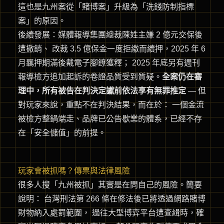
這也是九州案從「賭博案」升級為「洗錢防制指標
案」的原因。
後續發展：媒體報導集團總裁陳姓主嫌 2 億元交保後
遭撤銷、 改裁 3.5 億保金一度拒繳而續押，2025 年 6
月羈押期滿後戴電子腳鐐獲釋； 2025 年底另有週刊
報導檢方追加起訴的卷證品質受到質疑。
全案仍在審
理中，所有被告在判決定讞前依法享有無罪推定
— 但
對玩家來說，重點不在判決結果，而在於： 一個金流
被檢方整鍋端走、品牌已公告歇業的體系，已經不存
在「安全儲值」的前提。
玩家會被抓嗎？傳票與法律風險
很多人搜「九州被抓」其實是在問自己的風險。簡要
說明： 台灣刑法第 266 條在修法後已將透過網路賭博
財物納入處罰範圍， 過往大型博弈平台遭查緝時，確