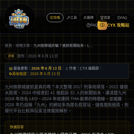
攻略
工具
戰隊
百家
FAQ
所有文章
CYX 攻略站
FAQ
首頁
攻略文章
九州娛樂城詐騙？被抓新聞始末、LEO 改名關係與評價 2026
發布：
2026 年 6 月 13 日
評測
📅
最後更新：
2026 年 6 月 13 日
｜
作者：CYX 編輯部
｜
🔄
最後驗證：
2026 年 6 月 13 日
九州娛樂城被抓是真的嗎？本文整理 2017 刑事局掃蕩、2022 雄檢
水房案、2024 中檢查扣 41 億起訴 32 人的新聞始末，講清楚九州
2018 年改名 LEO、2024 年底連同 THA 歇業的時間線，並揭露
2026 年仍自稱「九州」的網站多為蹭名假冒站、儲值風險極高，附
替代平台比較與玩家法律風險解析。
快速回答