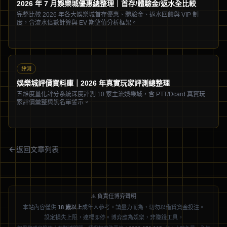
2026 年 7 月娛樂城優惠總整理｜首存/體驗金/返水全比較
完整比較 2026 年各大娛樂城首存優惠、體驗金、返水回饋與 VIP 制
度，含流水倍數計算與 EV 期望值分析框架。
評測
娛樂城評價資料庫｜2026 年真實玩家評測總整理
五維度量化評分系統深度評測 10 家主流娛樂城，含 PTT/Dcard 真實玩
家評價彙整與黑名單警示。
返回文章列表
⚠️ 負責任博弈聲明
本站內容僅供
18 歲以上
成年人參考。請量力而為，切勿以借貸資金投注。
設定損失上限，達標即停。博弈應為娛樂，非賺錢工具。