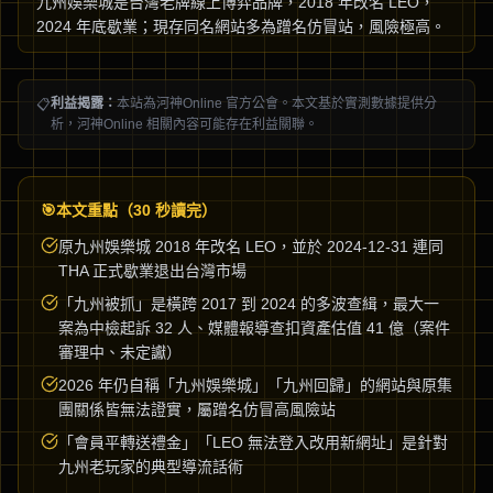
九州娛樂城是台灣老牌線上博弈品牌，2018 年改名 LEO，
2024 年底歇業；現存同名網站多為蹭名仿冒站，風險極高。
利益揭露：
本站為河神Online 官方公會。本文基於實測數據提供分
📋
析，河神Online 相關內容可能存在利益關聯。
🎯
本文重點（30 秒讀完）
原九州娛樂城 2018 年改名 LEO，並於 2024-12-31 連同
THA 正式歇業退出台灣市場
「九州被抓」是橫跨 2017 到 2024 的多波查緝，最大一
案為中檢起訴 32 人、媒體報導查扣資產估值 41 億（案件
審理中、未定讞）
2026 年仍自稱「九州娛樂城」「九州回歸」的網站與原集
團關係皆無法證實，屬蹭名仿冒高風險站
「會員平轉送禮金」「LEO 無法登入改用新網址」是針對
九州老玩家的典型導流話術