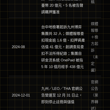
稿
臺幣 20 億元，5 名被告聲
請羈押獲准
媒體
台中地檢署起訴九州博弈
報導
集團共 32 人；媒體報導查
＋檢
扣現金逾 1.6 億、扣押資產
方起
2024-08
估值 41 億元，創調查局查
訴
扣不法所得紀錄；集團自
（未
研金流系統 OnePaid 被指
定
5 年 10 個月經手 438 億元
讞）
官網
九州／LEO／THA 官網公
公告
2024-12-01
告營運至 12 月 31 日止，
（業
即刻停止註冊與儲值
界轉
述）