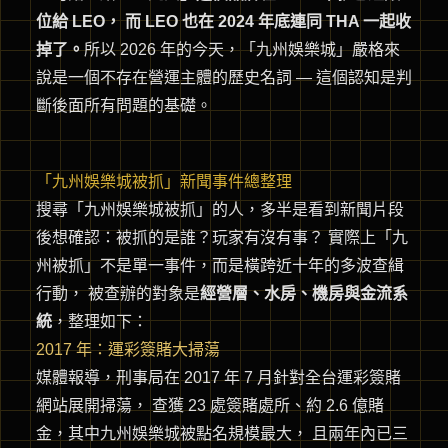
位給 LEO， 而 LEO 也在 2024 年底連同 THA 一起收
掉了。
所以 2026 年的今天，「九州娛樂城」嚴格來
說是一個不存在營運主體的歷史名詞 — 這個認知是判
斷後面所有問題的基礎。
「九州娛樂城被抓」新聞事件總整理
搜尋「九州娛樂城被抓」的人，多半是看到新聞片段
後想確認：被抓的是誰？玩家有沒有事？ 實際上「九
州被抓」不是單一事件，而是橫跨近十年的多波查緝
行動， 被查辦的對象是
經營層、水房、機房與金流系
統
，整理如下：
2017 年：運彩簽賭大掃蕩
媒體報導，刑事局在 2017 年 7 月針對全台運彩簽賭
網站展開掃蕩， 查獲 23 處簽賭處所、約 2.6 億賭
金，其中九州娛樂城被點名規模最大， 且兩年內已三