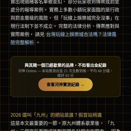
實出現過賭客名單被查扣、 部分玩家收到傳票或罰金
處分的報導案例。 實務上多數小額玩家面臨的是行政
與罰金層級的風險， 但「玩線上娛樂城完全沒事」在
現行法制下並不成立。 完整的法律分析、傳票應對與
實際案例， 請見
台灣玩線上娛樂城合法嗎？法律風
險完整解析
。
與其賭一個已經歇業的品牌，不如看出金紀錄
河神 Online — 本站實測出金 21 次全數到帳，平均 48 分鐘，
總評 93 分
查看河神實測紀錄
→
2026 還叫「九州」的網站是誰？假冒站辨識
這是本文最重要的一節。原九州體系歇業後， 「九