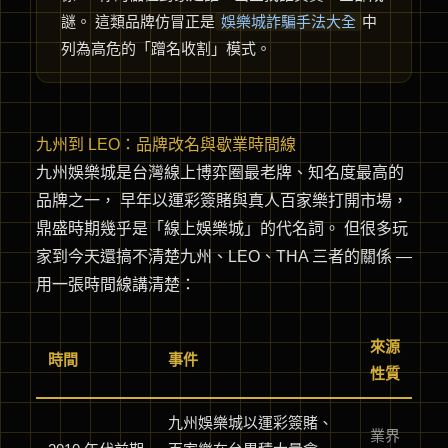
謎。 這類品牌仿冒正是
娛樂城詐騙手法大全
中
列為高危的「蹭名收割」模式。
九州到 LEO：品牌改名與歇業時間線
九州娛樂城是台灣線上博弈圈最老牌、知名度最高的
品牌之一， 早年以運彩簽賭與真人百家樂打開市場，
鼎盛時期幾乎是「線上娛樂城」的代名詞。 但很多玩
家到今天還搞不清楚九州、LEO、THA 三者的關係 —
用一張時間線講清楚：
來源
時間
事件
性質
九州娛樂城以運彩簽賭、
業界