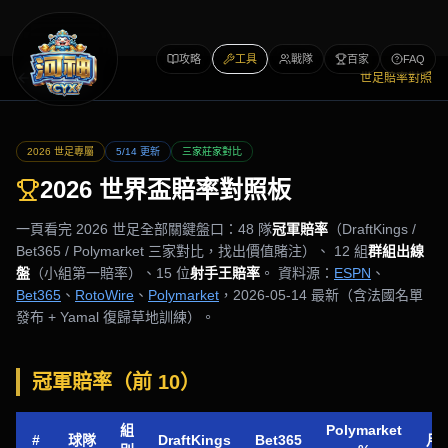
攻略
工具
戰隊
百家
FAQ
攻略文章
世足賠率對照
2026 世足專屬
5/14 更新
三家莊家對比
2026 世界盃賠率對照板
一頁看完 2026 世足全部關鍵盤口：48 隊
冠軍賠率
（DraftKings /
Bet365 / Polymarket 三家對比，找出價值賭注）、 12 組
群組出線
盤
（小組第一賠率）、15 位
射手王賠率
。 資料源：
ESPN
、
Bet365
、
RotoWire
、
Polymarket
，2026-05-14 最新（含法國名單
發布 + Yamal 復歸草地訓練）。
冠軍賠率（前 10）
組
Polymarket
#
球隊
DraftKings
Bet365
月