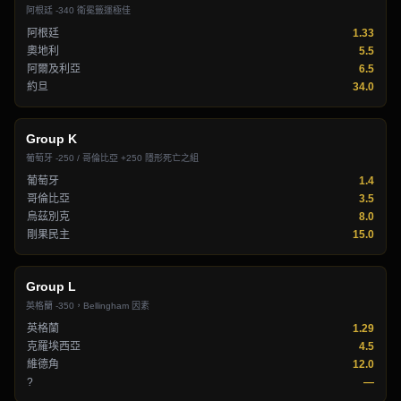
阿根廷 -340 衛冕籤運極佳
阿根廷
1.33
奧地利
5.5
阿爾及利亞
6.5
約旦
34.0
Group
K
葡萄牙 -250 / 哥倫比亞 +250 隱形死亡之組
葡萄牙
1.4
哥倫比亞
3.5
烏茲別克
8.0
剛果民主
15.0
Group
L
英格蘭 -350，Bellingham 因素
英格蘭
1.29
克羅埃西亞
4.5
維德角
12.0
?
—