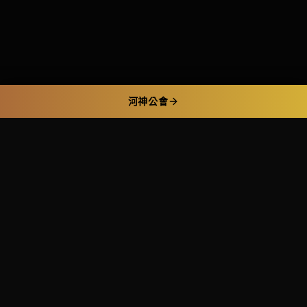
河神公會
攻略主題
熱門工具
關於
百家樂攻略
539即時開獎
關於我們
老虎機攻略
百家樂期望值計算機
作者介紹
539 彩券
運彩賠率換算器
編輯政策
運彩分析
洗碼量計算器
隱私權政策
防詐指南
老虎機 RTP 查詢
常見問題