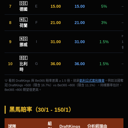
🇩🇪
7
15.00
15.00
5
%
E
—
德國
🇳🇱
8
21.00
21.00
3
%
F
—
荷蘭
Haa
🇳🇴
9
31.00
31.00
1.5
%
I
11/
挪威
晉級
🇧🇪
10
比利
36.00
36.00
1.5
%
G
—
時
💡 看到 DraftKings 與 Bet365 賠率差異 ≥ 1.5 倍，就是
凱利公式套利機會
。例如法國奪
冠 DraftKings +500（隱含 16.7%）vs Bet365 +800（隱含 11.1%），同樣勝率估計，
Bet365 +800 期望值更高。
黑馬賠率（30/1 - 150/1）
組
球隊
DraftKings
分析師理由