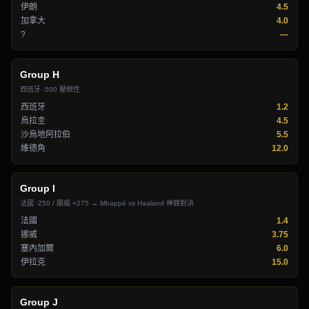
伊朗
4.5
加拿大
4.0
?
—
Group
H
西班牙 -500 壓倒性
西班牙
1.2
烏拉圭
4.5
沙烏地阿拉伯
5.5
維德角
12.0
Group
I
法國 -250 / 挪威 +275 → Mbappé vs Haaland 神鋒對決
法國
1.4
挪威
3.75
塞內加爾
6.0
伊拉克
15.0
Group
J