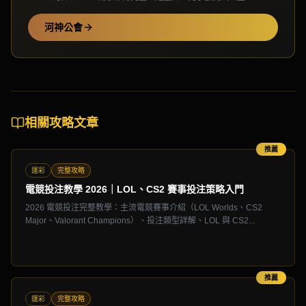
河神公會
相關攻略文章
推薦
運彩
完整攻略
電競投注教學 2026｜LOL、CS2 賽事投注策略入門
2026 電競投注完整教學：主流電競賽事介紹（LOL Worlds、CS2
Major、Valorant Champions）、投注類型詳解、LOL 與 CS2...
推薦
運彩
完整攻略