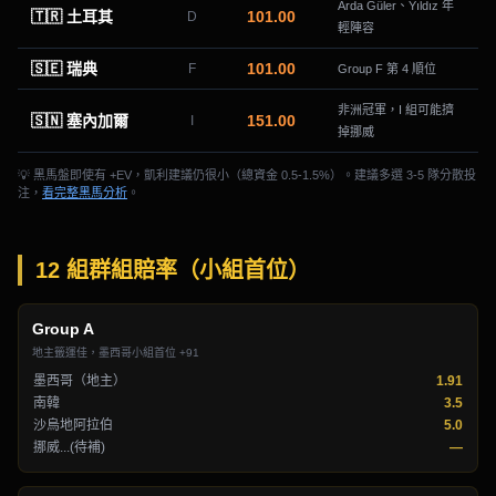
Arda Güler、Yıldız 年
🇹🇷 土耳其
101
.00
D
輕陣容
🇸🇪 瑞典
101
.00
F
Group F 第 4 順位
非洲冠軍，I 組可能擠
🇸🇳 塞內加爾
151
.00
I
掉挪威
💡 黑馬盤即使有 +EV，凱利建議仍很小（總資金 0.5-1.5%）。建議多選 3-5 隊分散投
注，
看完整黑馬分析
。
12 組群組賠率（小組首位）
Group
A
地主籤運佳，墨西哥小組首位 +91
墨西哥（地主）
1.91
南韓
3.5
沙烏地阿拉伯
5.0
挪威...(待補)
—