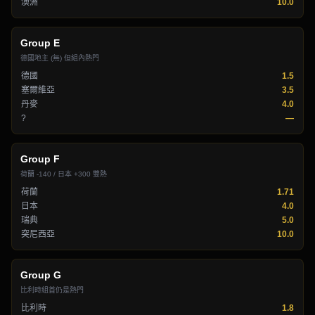
澳洲
10.0
Group
E
德國地主 (無) 但組內熱門
德國
1.5
塞爾維亞
3.5
丹麥
4.0
?
—
Group
F
荷蘭 -140 / 日本 +300 雙熱
荷蘭
1.71
日本
4.0
瑞典
5.0
突尼西亞
10.0
Group
G
比利時組首仍是熱門
比利時
1.8