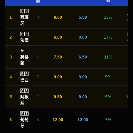
別
%
🇪🇸
Yam
1
西班
6.00
5.50
15
%
H
+45
牙
🇫🇷
友賽
2
6.00
9.00
17
%
I
法國
+60
🏴󠁧󠁢󠁥󠁮󠁧󠁿
3
英格
7.50
6.50
11
%
L
—
蘭
🇧🇷
4
9.00
9.00
9
%
C
—
巴西
🇦🇷
5
阿根
9.50
9.00
9
%
J
衛冕
廷
🇵🇹
6
葡萄
12.00
12.00
7
%
K
—
牙