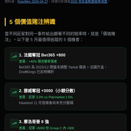
資料源：
RotoWire 2026-04-27
。詳細分析請看
2026 世足金靴獎賠率深度
。
5 個價值賭注辨識
當不同莊家對同一事件給出顯著不同的賠率時，就是「價值賭
注」。以下是 5 月最值得追蹤的 5 個機會：
1
.
法國奪冠 Bet365 +800
差異：
+40% 隱含勝率落差
Bet365 為 2025/12 開盤未調整 Yamal 傷退 + 法國升溫，
DraftKings 已反映轉折
2
.
挪威奪冠 +3000（小額分散）
差異：
莊家 3.2% vs Polymarket 1.5%
Haaland 11 月晉級後尚未充分壓縮
3
.
摩洛哥晉 8 強
差異：
冠軍 +5000 但 Group C 內 +500