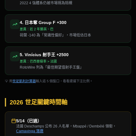
2022 4 強體系仍被市場視為陪襯
4
.
日本奪 Group F +300
差異：
近 2 年勝英、巴
荷蘭 -140 為「常識性偏好」，市場低估日本
5
.
Vinícius 射手王 +2500
差異：
巴西晉級率 > 法國
RotoWire 列為「最佳期望值射手王盤」
💡 用
世足凱利計算器
輸入這 5 個盤口，看看建議下注比例。
2026 世足關鍵時間軸
5/14（已過）
法國 Deschamps 公布 26 人名單，Mbappé / Dembélé 領銜，
Camavinga 落選