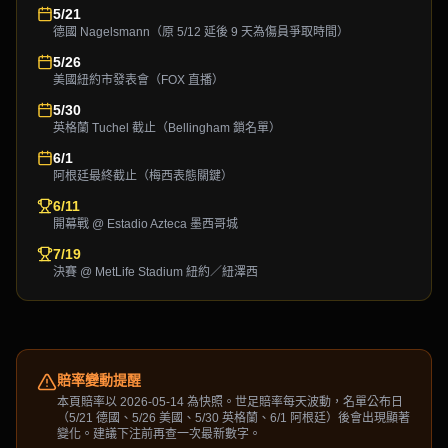
5/21
德國 Nagelsmann（原 5/12 延後 9 天為傷員爭取時間）
5/26
美國紐約市發表會（FOX 直播）
5/30
英格蘭 Tuchel 截止（Bellingham 鎖名單）
6/1
阿根廷最終截止（梅西表態關鍵）
6/11
開幕戰 @ Estadio Azteca 墨西哥城
7/19
決賽 @ MetLife Stadium 紐約／紐澤西
賠率變動提醒
本頁賠率以 2026-05-14 為快照。世足賠率每天波動，名單公布日
（5/21 德國、5/26 美國、5/30 英格蘭、6/1 阿根廷）後會出現顯著
變化。建議下注前再查一次最新數字。