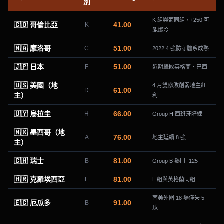
別
K 組與葡同組，+250 可
🇨🇴 哥倫比亞
41
.00
K
能爆冷
🇲🇦 摩洛哥
51
.00
C
2022 4 強防守體系成熟
🇯🇵 日本
51
.00
F
近期擊敗英格蘭、巴西
🇺🇸 美國（地
4 月雙慘敗削弱地主紅
61
.00
D
主）
利
🇺🇾 烏拉圭
66
.00
H
Group H 西班牙陪練
🇲🇽 墨西哥（地
76
.00
A
地主延續 8 強
主）
🇨🇭 瑞士
81
.00
B
Group B 熱門 -125
🇭🇷 克羅埃西亞
81
.00
L
L 組與英格蘭同組
南美外圍 18 場僅失 5
🇪🇨 厄瓜多
91
.00
B
球