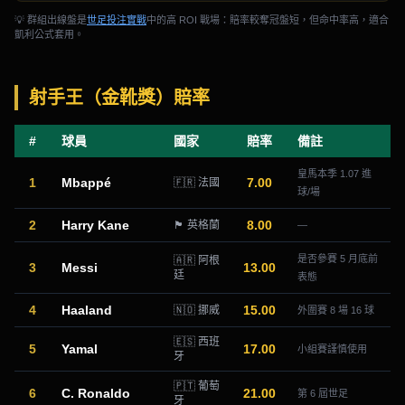
💡 群組出線盤是
世足投注實戰
中的高 ROI 戰場：賠率較奪冠盤短，但命中率高，適合
凱利公式套用。
射手王（金靴獎）賠率
#
球員
國家
賠率
備註
皇馬本季 1.07 進
1
Mbappé
7.00
🇫🇷 法國
球/場
2
Harry Kane
8.00
🏴󠁧󠁢󠁥󠁮󠁧󠁿 英格蘭
—
是否參賽 5 月底前
🇦🇷 阿根
3
Messi
13.00
廷
表態
4
Haaland
15.00
🇳🇴 挪威
外圍賽 8 場 16 球
🇪🇸 西班
5
Yamal
17.00
小組賽謹慎使用
牙
🇵🇹 葡萄
6
C. Ronaldo
21.00
第 6 屆世足
牙