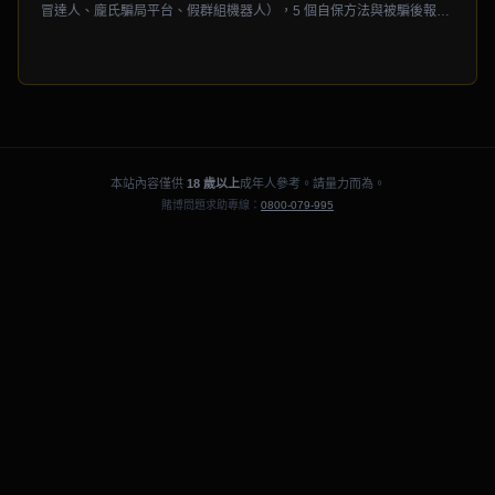
冒達人、龐氏騙局平台、假群組機器人），5 個自保方法與被騙後報案
SOP。165 數據顯示運彩詐...
本站內容僅供
18 歲以上
成年人參考。請量力而為。
賭博問題求助專線：
0800-079-995