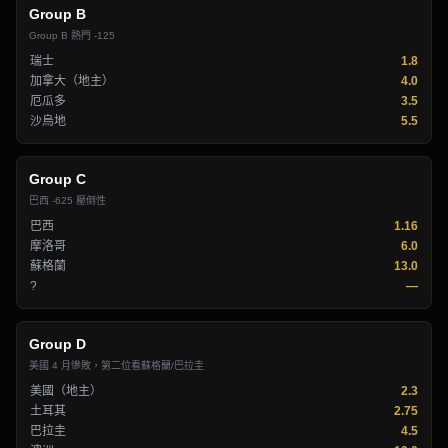
Group
B
Group B 熱門 -125
瑞士
1.8
加拿大（地主）
4.0
厄瓜多
3.5
沙烏地
5.5
Group
C
巴西 -625 壓倒性
巴西
1.16
摩洛哥
6.0
蘇格蘭
13.0
?
—
Group
D
美國 4 月慘敗，第二位看蘇格蘭/巴拉圭
美國（地主）
2.3
土耳其
2.75
巴拉圭
4.5