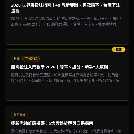
2026 世界盃投注指南｜48 隊新賽制、奪冠賠率、台灣下注
流程
2026 世界盃投注完整指南：48 隊新賽制解析、最新奪冠賠率（法國 /
西班牙 +500 並列）、12 組戰力評比、台灣下注流程、愛爾達轉播。
CYX 5 月最...
推薦
教學
完整攻略
體育投注入門教學 2026｜賠率、讓分、新手5大原則
體育投注入門教學完整版：歐洲盤賠率計算與隱含勝率公式、勝負盤/
讓分盤/大小分/串關四大玩法圖解、新手5大投注原則（熟悉運動、預算
控管、單場優先、不追損、記錄投注...
防詐指南
運彩老師詐騙揭密：5大套路拆解與自保指南
運彩老師詐騙完整揭密：5 大套路拆解（多群操作、代操保證獲利、假