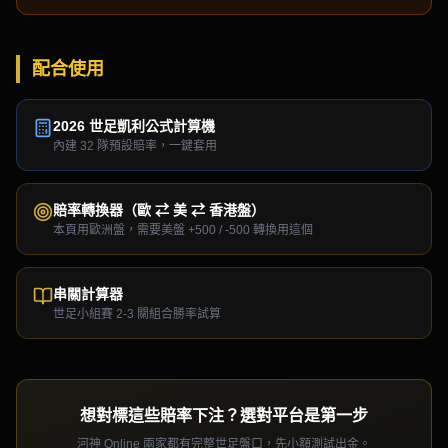
配合使用
2026 世足凱利公式計算機
內建 32 隊預設賠率，一鍵套用
賠率轉換器（歐 ⇄ 美 ⇄ 香港盤）
本頁用歐洲盤，需要美盤 +500 / -500 轉換用這個
串關計算器
世足小組賽 2-3 關組合勝率試算
想對標這些賠率下注？選對平台是第一步
河神 Online 兩家都有完整世足盤口，先小額測試出金。