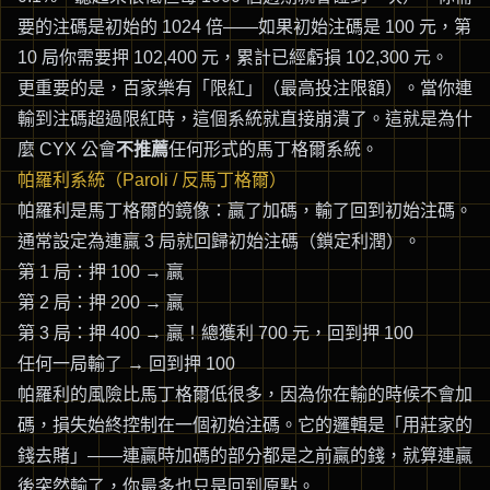
要的注碼是初始的 1024 倍——如果初始注碼是 100 元，第
10 局你需要押 102,400 元，累計已經虧損 102,300 元。
更重要的是，百家樂有「限紅」（最高投注限額）。當你連
輸到注碼超過限紅時，這個系統就直接崩潰了。這就是為什
麼 CYX 公會
不推薦
任何形式的馬丁格爾系統。
帕羅利系統（Paroli / 反馬丁格爾）
帕羅利是馬丁格爾的鏡像：贏了加碼，輸了回到初始注碼。
通常設定為連贏 3 局就回歸初始注碼（鎖定利潤）。
第 1 局：押 100 → 贏
第 2 局：押 200 → 贏
第 3 局：押 400 → 贏！總獲利 700 元，回到押 100
任何一局輸了 → 回到押 100
帕羅利的風險比馬丁格爾低很多，因為你在輸的時候不會加
碼，損失始終控制在一個初始注碼。它的邏輯是「用莊家的
錢去賭」——連贏時加碼的部分都是之前贏的錢，就算連贏
後突然輸了，你最多也只是回到原點。