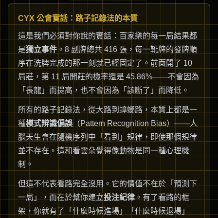
CYX 公會實話：路子記錄法的本質
這是我們必須對你說的實話：百家樂的每一局結果都
是
獨立事件
。8 副牌總共 416 張，每一靴牌的發牌順
序在洗牌完成的那一刻就已經固定了。前面開了 10
局莊，第 11 局開莊的機率還是 45.86%——不會因為
「長龍」而提高，也不會因為「該斷了」而降低。
所有的路子記錄法，從大路到蟑螂路，本質上都是一
種
模式辨識偏誤
（Pattern Recognition Bias）——人
腦天生會在隨機序列中「看到」規律，即使那個規律
並不存在。這和看雲朵覺得像動物是同一種心理機
制。
但這不代表看路完全沒用。它的價值不在於「預測下
一局」，而在於幫你建立
投注紀律
。有了看路的框
架，你就有了「什麼時候進場」「什麼時候退場」