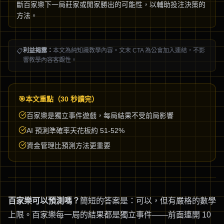
斷百家樂下一局莊家或閒家勝出的可能性，以輔助投注決策的
方法。
利益揭露：
本文為純知識教學內容。文末 CTA 為公會加入連結，不影
📋
響教學內容客觀性。
🎯
本文重點（30 秒讀完）
百家樂是獨立事件遊戲，每局結果不受前局影響
AI 預測準確率天花板約 51-52%
資金管理比預測方法更重要
百家樂可以預測嗎？
簡短的答案是：可以，但有嚴格的數學
上限。百家樂每一局的結果都是獨立事件——前面連開 10