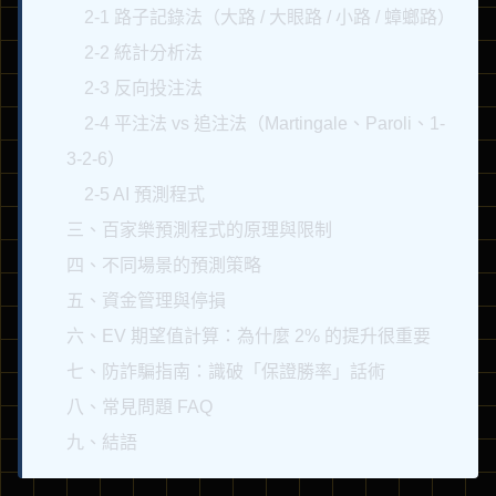
2-1 路子記錄法（大路 / 大眼路 / 小路 / 蟑螂路）
2-2 統計分析法
2-3 反向投注法
2-4 平注法 vs 追注法（Martingale、Paroli、1-
3-2-6）
2-5 AI 預測程式
三、百家樂預測程式的原理與限制
四、不同場景的預測策略
五、資金管理與停損
六、EV 期望值計算：為什麼 2% 的提升很重要
七、防詐騙指南：識破「保證勝率」話術
八、常見問題 FAQ
九、結語