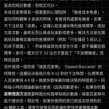
張桌的統計數據，但程式可以。
多桌百家樂還有一個重要的心理陷阱：「機會成本焦慮」。
當你同時觀察 8 張桌的時候，會覺得到處都有機會，如果
不下注就是「浪費」。這種心態會讓你降低進場標準、增加
交易次數，最終反而比單桌玩家虧得更多。解決方法是在開
始前就嚴格定義你的進場條件（例如「只在連莊 5 局以上
的桌子跟龍」），然後無論其他桌發生什麼，都不偏離這個
標準。寧可一整天只下 10 注也不要為了「不浪費機會」而
降低品質。
另外值得一提的是「速度百家樂」（Speed Baccarat）的
特殊性。這種玩法每局只有 8-12 秒的下注時間，比標準真
人百家樂快 4-5 倍。速度快意味著你做決策的時間更少，同
時每小時的理論虧損也更高（因為局數更多）。如果你的
百
家樂預測方法
需要時間分析路單和統計數據，速度百家樂可
能不適合你。相反地，如果你使用的是已經設定好規則的
AI 輔助工具，速度百家樂反而能讓你更快地累積樣本數