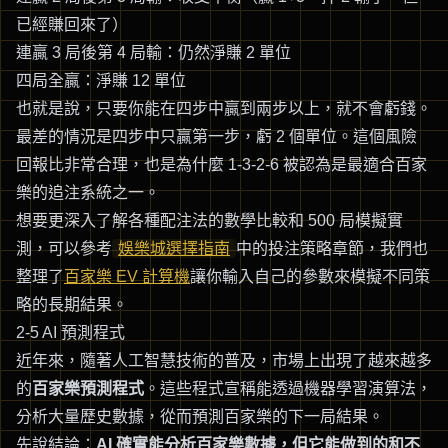
已經賺回來了）
連贏 3 局後第 4 局輸：仍然淨賺 2 單位
四局全贏：淨賺 12 單位
也就是說，只要你能在四步中贏到兩步以上，就不會虧錢。
最差的情況是四步中只贏第一步，虧 2 個單位。這個風險
回報比非常合理，也是為什麼 1-3-2-6 被認為是最適合百家
樂的追注系統之一。
想要更深入了解各種配注法的數學比較和 500 局模擬實
測，可以參考
娛樂城選擇指南
中的投注策略章節，我們也
整理了
百家樂 EV 計算機
讓你輸入自己的參數來模擬不同策
略的長期結果。
2-5 AI 預測程式
近年來，隨著人工智慧技術的普及，市場上出現了越來越多
的
百家樂預測程式
。這些程式宣稱能透過機器學習演算法，
分析大量歷史數據，從而預測百家樂的下一局結果。
先說結論：
AI 確實能分析百家樂數據，但它能做到的和不