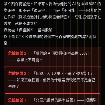
該立刻保持警覺。如果有人告訴你他們的 AI 能達到 80% 的
準確率，那不是「很厲害」，而是「不可能」——除非他們
在作弊（例如透過針孔攝影機偷看牌面），否則這個數字在
數學上就是不成立的。
避免被「保證勝率」話術欺騙
以下是 CYX 公會整理的幾個常見
百家樂預測
詐騙話術特
徵：
危險信號 1：
「我們的 AI 預測準確率高達 85%！」
—— 數學上不可能。
危險信號 2：
「保證月入 10 萬，不贏全額退費！」
—— 如果真能穩贏，他們為什麼要賣軟體而不是自己
去賺？
危險信號 3：
「只展示最近的勝率截圖」—— 短期勝