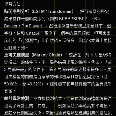
學習方法：
時間序列分析（LSTM / Transformer）
：把百家樂的歷史
結果當作一個時間序列（例如 BPBBPBPBPP...，B =
Banker，P = Player），然後用深度學習模型來預測下一個
字符。這和 ChatGPT 預測下一個字的原理類似，但百家樂
序列的「可預測性」比自然語言低得多，因為它本質上更接
近隨機序列。
馬可夫鏈模型（Markov Chain）
：統計在「前 N 局出現特
定模式」的條件下，下一局各結果出現的機率。例如，「前
3 局都是莊」的條件下，第 4 局開莊的歷史頻率是多少。馬
可夫模型的問題是百家樂的轉移機率非常接近固定值（莊
50.68%、閒 49.32%），條件機率和無條件機率的差異微乎
其微。
統計異常偵測
：不直接預測結果，而是偵測當前這靴牌是否
出現了統計上的「異常」——例如連莊頻率遠高於平均值、
或莊閒比例嚴重失衡。然後根據異常類型建議對應的投注策