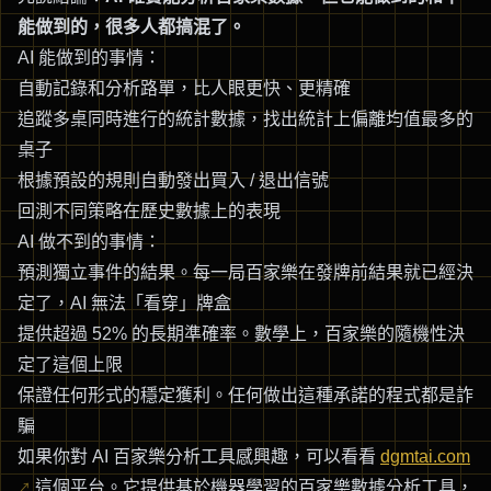
能做到的，很多人都搞混了。
AI 能做到的事情：
自動記錄和分析路單，比人眼更快、更精確
追蹤多桌同時進行的統計數據，找出統計上偏離均值最多的
桌子
根據預設的規則自動發出買入 / 退出信號
回測不同策略在歷史數據上的表現
AI 做不到的事情：
預測獨立事件的結果。每一局百家樂在發牌前結果就已經決
定了，AI 無法「看穿」牌盒
提供超過 52% 的長期準確率。數學上，百家樂的隨機性決
定了這個上限
保證任何形式的穩定獲利。任何做出這種承諾的程式都是詐
騙
如果你對 AI 百家樂分析工具感興趣，可以看看
dgmtai.com
這個平台。它提供基於機器學習的百家樂數據分析工具，