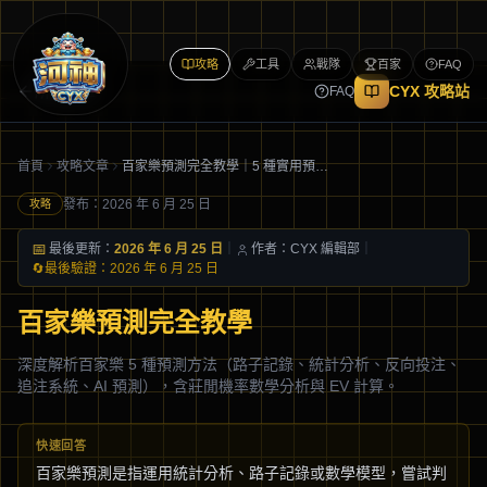
攻略
工具
戰隊
百家
FAQ
所有文章
CYX 攻略站
FAQ
首頁
攻略文章
百家樂預測完全教學｜5 種實用預測方法 + 工具推薦
發布：
2026 年 6 月 25 日
攻略
📅
最後更新：
2026 年 6 月 25 日
｜
作者：CYX 編輯部
｜
🔄
最後驗證：
2026 年 6 月 25 日
百家樂預測完全教學
深度解析百家樂 5 種預測方法（路子記錄、統計分析、反向投注、
追注系統、AI 預測），含莊閒機率數學分析與 EV 計算。
快速回答
百家樂預測是指運用統計分析、路子記錄或數學模型，嘗試判