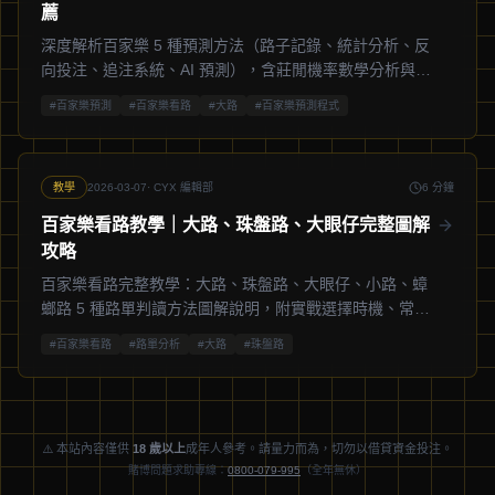
薦
深度解析百家樂 5 種預測方法（路子記錄、統計分析、反
向投注、追注系統、AI 預測），含莊閒機率數學分析與
EV 計算。
#
百家樂預測
#
百家樂看路
#
大路
#
百家樂預測程式
教學
2026-03-07
· CYX 編輯部
6
分鐘
百家樂看路教學｜大路、珠盤路、大眼仔完整圖解
攻略
百家樂看路完整教學：大路、珠盤路、大眼仔、小路、蟑
螂路 5 種路單判讀方法圖解說明，附實戰選擇時機、常見
迷思破解。掌握看路技能，讓每次下注都有根據。
#
百家樂看路
#
路單分析
#
大路
#
珠盤路
⚠️ 本站內容僅供
18 歲以上
成年人參考。請量力而為，切勿以借貸資金投注。
賭博問題求助專線：
0800-079-995
（全年無休）