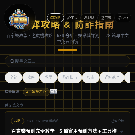
攻略
工具
戰隊
百家
FAQ
博弈攻略 & 防詐指南
百家樂教學・老虎機攻略・539 分析・娛樂城評測 — 78 篇專業文
章免費閱讀
全部
攻略
教學
防詐指南
指南
評價整理
評
標籤篩選：
#
百家樂看路
清除
共
2
篇文章
攻略
2026-06-25
· CYX 編輯部
6
分鐘
百家樂預測完全教學｜5 種實用預測方法 + 工具推