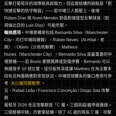
反擊打葡萄牙的球隊極具殺傷力。但這套結構的缺點是「對
快速反擊的防守略弱」——若中場三人都壓上、後場
Rúben Dias 與 Nuno Mendes 對面對速度型反擊球員（如
哥倫比亞的 Luis Díaz）可能吃緊。
輪換選項
。中場替補席包括 Bernardo Silva（Manchester
City，可打中場與邊鋒）、Rúben Neves（Al-Hilal，老
將）、Otávio（沙烏地聯賽）、Matheus
Nunes（Manchester City）。Bernardo Silva 是最重要的中
場替補——若 Bruno 累積黃牌或受傷停賽，Bernardo 可以
無縫接手 10 號位置。這份板凳深度讓 Martínez 在淘汰賽末
段有足夠籌碼應對突發狀況。中場控球體系的盤口應用可參
考
大小盤完整教學
。
五、Rafael Leão / Francisco Conceição / Diogo Jota 攻擊
群
葡萄牙 2026 世足攻擊群是「C 羅 + 三個英超/義甲級邊鋒 +
三個替補中鋒」的奢華結構。除了 41 歲的隊長 C 羅，攻擊