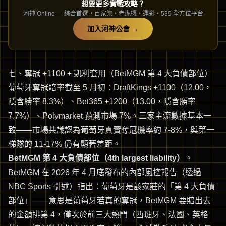
想要更多實戰攻略？
河神 Online — 綜合首選，百家樂・老虎機・運彩・539 全方位平台
加入河神公會
→
七、奪冠 +1100 + 凱利套用（BetMGM 第 4 大負債部位）
葡萄牙奪冠賠率截至 5 月初：DraftKings +1100（12.00，
隱含勝率 8.3%）、Bet365 +1200（13.00，隱含勝率
7.7%）、Polymarket 預測市場 7%。三家主流數據基本一
致——市場共識認為葡萄牙真實奪冠機率約 7-8%，與第一
梯隊的 11-17% 仍有顯著差距。
BetMGM 第 4 大負債部位（4th largest liability）
。
BetMGM 在 2026 年 4 月底發布的內部風控報告（透過
NBC Sports 引述）指出：葡萄牙是該家莊的「第 4 大負債
部位」——意思是葡萄牙若真的奪冠，BetMGM 要賠出去
的金額排第 4，僅次於前三大熱門（西班牙、法國、英格