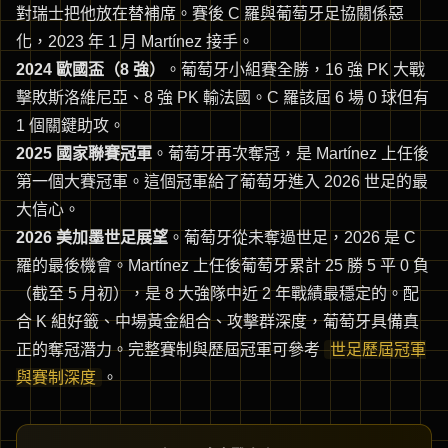
對瑞士把他放在替補席。賽後 C 羅與葡萄牙足協關係惡
化，2023 年 1 月 Martínez 接手。
2024 歐國盃（8 強）
。葡萄牙小組賽全勝，16 強 PK 大戰
擊敗斯洛維尼亞、8 強 PK 輸法國。C 羅該屆 6 場 0 球但有
1 個關鍵助攻。
2025 國家聯賽冠軍
。葡萄牙再次奪冠，是 Martínez 上任後
第一個大賽冠軍。這個冠軍給了葡萄牙進入 2026 世足的最
大信心。
2026 美加墨世足展望
。葡萄牙從未奪過世足，2026 是 C
羅的最後機會。Martínez 上任後葡萄牙累計 25 勝 5 平 0 負
（截至 5 月初），是 8 大強隊中近 2 年戰績最穩定的。配
合 K 組好籤、中場黃金組合、攻擊群深度，葡萄牙具備真
正的奪冠潛力。完整賽制與歷屆冠軍可參考
世足歷屆冠軍
與賽制深度
。