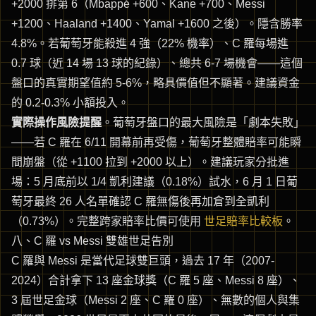
+2000 排第 6（Mbappé +600、Kane +700、Messi
+1200、Haaland +1400、Yamal +1600 之後）。隱含勝率
4.8%。若葡萄牙能殺進 4 強（22% 機率）、C 羅每場進
0.7 球（近 14 場 13 球的紀錄）、總共 6-7 場機會——這個
盤口的真實期望值約 5-6%，略具價值但不顯著。建議資金
的 0.2-0.3% 小額投入。
實際操作風險提醒
。葡萄牙盤口的最大風險是「劇本失敗」
——若 C 羅在 6/11 開幕前再受傷，葡萄牙整體賠率可能瞬
間崩盤（從 +1100 拉到 +2000 以上）。建議玩家分批進
場：5 月底前以 1/4 凱利建議（0.18%）試水，6 月 1 日葡
萄牙最終 26 人名單確認 C 羅無傷後再加倉到全凱利
（0.73%）。完整跨家賠率比價可使用
世足賠率比較板
。
八、C 羅 vs Messi 雙雄世足告別
C 羅與 Messi 是當代足球雙巨頭，過去 17 年（2007-
2024）合計拿下 13 座金球獎（C 羅 5 座、Messi 8 座）、
3 屆世足金球（Messi 2 座、C 羅 0 座）、無數的個人與集