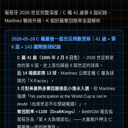
葡萄牙 2026 世足完整深度｜C 羅 41 歲第 6 屆紀錄、
Martínez 戰術升級、K 組好籤奪冠賠率全面解析
2026-05-18 C 羅最後一屆世足倒數更新｜41 歲 + 第
6 屆 + 143 國際進球紀錄
C 羅 41 歲（1985 年 2 月 5 日生）
，2026 世足將是
他的第 6 屆，史上首位踢過 6 屆世足的球員。
近 14 場國家隊 13 球
，Martínez 公開定義 C 羅為球
隊的「X-Factor」。
3 月對美墨熱身賽因腿後肌小傷未入選
，但 Martínez
強調「his participation at the World Cup is not in
doubt（出席世足不在懷疑範圍）」。
奪冠賠率 +1100（DraftKings）
，BetMGM 報告指
葡萄牙為「第 4 大負債部位」——大量散戶押注 C
羅最後一屆的故事性。