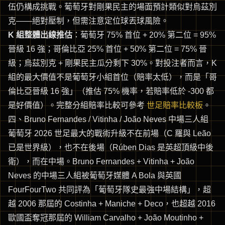
伍仍構成挑戰。葡萄牙對剛果民主的場面預計類似對烏茲別
克——絕對壓制，但需注意定位球丟球風險。
K 組整體出線推估
：葡萄牙 75% 首位 + 20% 第二位 = 95%
晉級 16 強；哥倫比亞 25% 首位 + 50% 第二位 = 75% 晉
級；烏茲別克 + 剛果民主瓜分剩下 30%。對投注者而言，K
組的最大價值不是葡萄牙小組首位（賠率太低），而是「哥
倫比亞晉級 16 強」（推估 75% 機率，若賠率低於 -300 都
是好價值）。完整分組賠率比較可參考
世足賠率比較板
。
四、Bruno Fernandes / Vitinha / João Neves 中場三人組
葡萄牙 2026 世足最大的戰術升級不在前場（C 羅與 Leão
已是世界級），也不在後場（Rúben Dias 是英超頂級中後
衛），而在中場。Bruno Fernandes + Vitinha + João
Neves 的中場三人組被葡萄牙媒體 A Bola 與英國
FourFourTwo 共同評為「葡萄牙隊史最強中場結構」，超
越 2006 那屆的 Costinha + Maniche + Deco，也超越 2016
歐國盃奪冠那屆的 William Carvalho + João Moutinho +