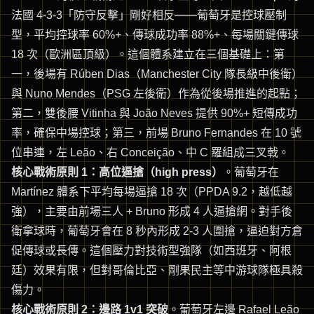
法國 4-3-3「防守反擊」剛好相反——葡萄牙是控球壓制
型，平均控球率 60%+、傳球成功率 88%+、每場關鍵傳球
18 次（歐洲區頂級）。這個體系建立在三個基礎上：第
一，後場有 Rúben Dias（Manchester City 隊長級中後衛）
與 Nuno Mendes（PSG 左後衛）作為從後場推進的起點；
第二，雙後腰 Vitinha 與 João Neves 提供 90%+ 短傳成功
率，確保中場控球；第三，前場 Bruno Fernandes 在 10 號
位串連，左 Leão、右 Conceição、中 C 羅組成三叉戟。
核心戰術原則 1：高位逼搶（high press）
。葡萄牙在
Martínez 體系下平均每場逼搶 18 次（PPDA 9.2，越低越
強），主要由前場三人 + Bruno 形成 4 人逼搶網。對手後
衛拿球時，葡萄牙會在 8 秒內形成 2-3 人圍搶，逼迫對方倉
促傳球或長傳。這個壓力對技術型強隊（如西班牙、阿根
廷）效果有限，但對哥倫比亞、剛果民主等中游球隊極具殺
傷力。
核心戰術原則 2：邊路 1v1 突破
。葡萄牙左邊 Rafael Leão