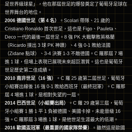
足世界級球星」，他在那屆世足的爆發奠定了葡萄牙足球在
世界舞台的地位。
2006 德國世足（第 4 名）
。Scolari 帶隊、21 歲的
Cristiano Ronaldo 首次世足，這也是 Figo、Pauleta、
Deco 一代的最後一屆世足。8 強 PK 大戰擊敗英格蘭
（Ricardo 撲出 3 球 PK 神蹟）、4 強 0-1 敗給法國
（Zidane 點球）、3-4 決賽 1-3 不敵德國。C 羅那屆 7 場
進 1 球，但場上表現已展現未來超巨潛質。這也是葡萄牙
世足歷史第二佳成績。
2010 南非世足（16 強）
。C 羅 25 歲第二屆世足，葡萄牙
小組賽出線後 16 強 0-1 敗給西班牙（最終冠軍）。C 羅那
屆 4 場進 1 球，是相對失望的一屆。
2014 巴西世足（小組賽出局）
。C 羅 29 歲第三屆，葡萄
牙小組賽 1 勝 1 平 1 負被德國、美國卡掉，未能晉級 16
強。C 羅那屆 3 場進 1 球，是他世足生涯最大的低潮。
2016 歐國盃冠軍（最重要的國家隊榮譽）
。雖然這是歐國