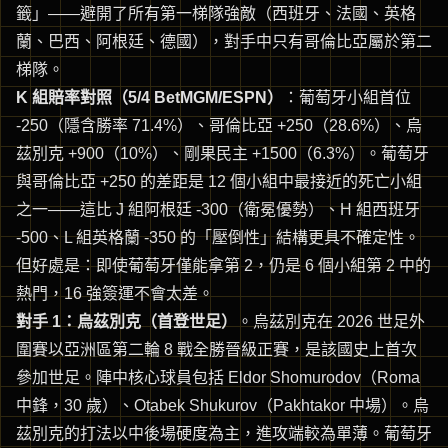
籤」——避開了所有第一梯隊強敵（西班牙、法國、英格
蘭、巴西、阿根廷、德國），對手中只有哥倫比亞屬於第二
梯隊。
K 組賠率對照（5/4 BetMGM/ESPN）
：葡萄牙小組首位
-250（隱含勝率 71.4%）、哥倫比亞 +250（28.6%）、烏
茲別克 +900（10%）、剛果民主 +1500（6.3%）。葡萄牙
與哥倫比亞 +250 的差距是 12 個小組中最接近的死亡小組
之一——這比 J 組阿根廷 -300（衛冕優勢）、H 組西班牙
-500、L 組英格蘭 -350 的「壓倒性」結構更具不確定性。
但好處是：即使葡萄牙僅能拿第 2，仍是 6 個小組第 2 中的
熱門，16 強簽運不會太差。
對手 1：烏茲別克（首登世足）
。烏茲別克在 2026 世足外
圍賽以亞洲區第二輪 8 戰全勝晉級正賽，是該國史上首次
參加世足。陣中核心球員包括 Eldor Shomurodov（Roma
中鋒，30 歲）、Otabek Shukurov（Pakhtakor 中場）。烏
茲別克的打法以中後場硬度為主，進攻端較為單薄。葡萄牙