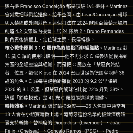
與右邊 Francisco Conceição 都是頂級 1v1 邊鋒。Martínez
會刻意把球倒給邊鋒、給予空間，由 Leão/Conceição 帶球
切入禁區或外圍射門。這個打法在 2024 歐國盃葡萄牙場均
創造 4.2 次禁區內機會，居 24 隊第 2。Bruno Fernandes
則負責後排插上、定位球主罰、長傳轉移。
核心戰術原則 3：C 羅作為終結點而非組織點
。Martínez 對
41 歲 C 羅的使用很聰明——他不再要求 C 羅參與從後場到
禁區的全場壓迫與組織，而是把 C 羅放在「禁區內終結
者」位置，類似 Klose 在 2014 巴西世足為德國奪冠時 36
歲的角色。C 羅每場跑動距離從 2018 的 9.2 公里降到
2026 的 8.1 公里，但禁區內觸球佔比從 22% 升到 38%。
這種「節能模式」是 41 歲 C 羅還能進球的關鍵。
輪換體系
。Martínez 偏好輪換深度——26 人名單中通常有
18 人會在小組賽輪番上場。葡萄牙這份名單的板凳深度確
實支持輪換：替補席的 Diogo Jota（Liverpool）、João
Félix（Chelsea）、Gonçalo Ramos（PSG）、Pedro