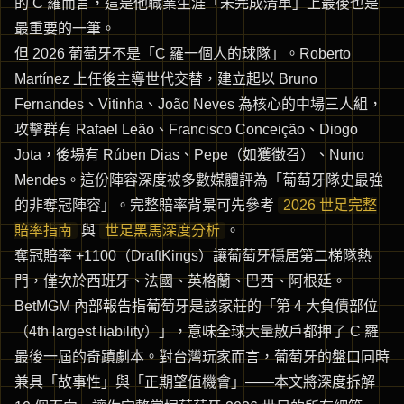
的 C 羅而言，這是他職業生涯「未完成清單」上最後也是
最重要的一筆。
但 2026 葡萄牙不是「C 羅一個人的球隊」。Roberto
Martínez 上任後主導世代交替，建立起以 Bruno
Fernandes、Vitinha、João Neves 為核心的中場三人組，
攻擊群有 Rafael Leão、Francisco Conceição、Diogo
Jota，後場有 Rúben Dias、Pepe（如獲徵召）、Nuno
Mendes。這份陣容深度被多數媒體評為「葡萄牙隊史最強
的非奪冠陣容」。完整賠率背景可先參考
2026 世足完整
賠率指南
與
世足黑馬深度分析
。
奪冠賠率 +1100（DraftKings）讓葡萄牙穩居第二梯隊熱
門，僅次於西班牙、法國、英格蘭、巴西、阿根廷。
BetMGM 內部報告指葡萄牙是該家莊的「第 4 大負債部位
（4th largest liability）」，意味全球大量散戶都押了 C 羅
最後一屆的奇蹟劇本。對台灣玩家而言，葡萄牙的盤口同時
兼具「故事性」與「正期望值機會」——本文將深度拆解