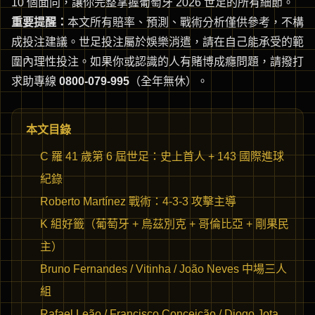
10 個面向，讓你完整掌握葡萄牙 2026 世足的所有細節。
重要提醒：
本文所有賠率、預測、戰術分析僅供參考，不構
成投注建議。世足投注屬於娛樂消遣，請在自己能承受的範
圍內理性投注。如果你或認識的人有賭博成癮問題，請撥打
求助專線
0800-079-995
（全年無休）。
本文目錄
C 羅 41 歲第 6 屆世足：史上首人 + 143 國際進球
紀錄
Roberto Martínez 戰術：4-3-3 攻擊主導
K 組好籤（葡萄牙 + 烏茲別克 + 哥倫比亞 + 剛果民
主）
Bruno Fernandes / Vitinha / João Neves 中場三人
組
Rafael Leão / Francisco Conceição / Diogo Jota