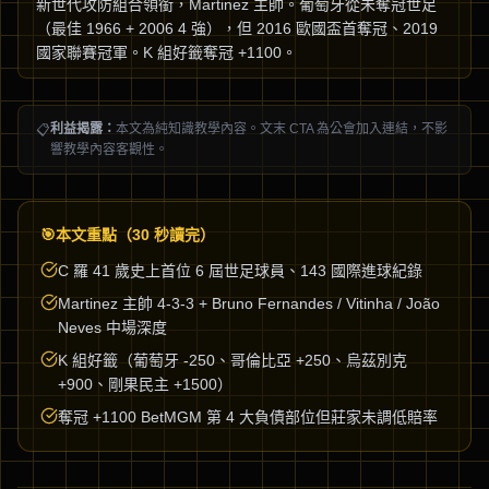
新世代攻防組合領銜，Martinez 主帥。葡萄牙從未奪冠世足
（最佳 1966 + 2006 4 強），但 2016 歐國盃首奪冠、2019
國家聯賽冠軍。K 組好籤奪冠 +1100。
利益揭露：
本文為純知識教學內容。文末 CTA 為公會加入連結，不影
📋
響教學內容客觀性。
🎯
本文重點（30 秒讀完）
C 羅 41 歲史上首位 6 屆世足球員、143 國際進球紀錄
Martinez 主帥 4-3-3 + Bruno Fernandes / Vitinha / João
Neves 中場深度
K 組好籤（葡萄牙 -250、哥倫比亞 +250、烏茲別克
+900、剛果民主 +1500）
奪冠 +1100 BetMGM 第 4 大負債部位但莊家未調低賠率