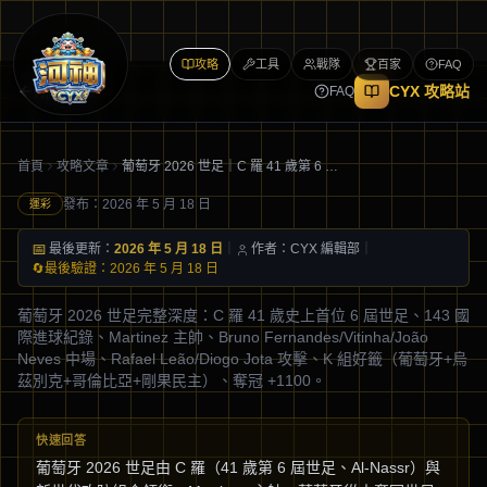
攻略
工具
戰隊
百家
FAQ
所有文章
CYX 攻略站
FAQ
首頁
攻略文章
葡萄牙 2026 世足｜C 羅 41 歲第 6 屆、Roberto Martínez 帶隊、K 組好籤、奪冠 +1100
發布：
2026 年 5 月 18 日
運彩
📅
最後更新：
2026 年 5 月 18 日
｜
作者：CYX 編輯部
｜
🔄
最後驗證：
2026 年 5 月 18 日
葡萄牙 2026 世足完整深度：C 羅 41 歲史上首位 6 屆世足、143 國
際進球紀錄、Martinez 主帥、Bruno Fernandes/Vitinha/João
Neves 中場、Rafael Leão/Diogo Jota 攻擊、K 組好籤（葡萄牙+烏
茲別克+哥倫比亞+剛果民主）、奪冠 +1100。
快速回答
葡萄牙 2026 世足由 C 羅（41 歲第 6 屆世足、Al-Nassr）與