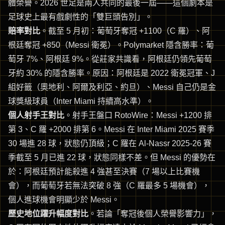
體榮譽。2026 世足是兩人共同的最後一屆——這個劇本是
足球史上最有戲劇性的「雙巨頭告別」。
賠率對比
。截至 5 月初：葡萄牙奪冠 +1100（C 羅）、阿
根廷奪冠 +850（Messi 衛冕）。Polymarket 隱含勝率：葡
萄牙 7%、阿根廷 9%。從莊家共識看，阿根廷仍領先葡萄
牙約 30% 的隱含勝率。原因：阿根廷是 2022 衛冕冠軍、J
組好籤（奧地利、阿爾及利亞、約旦）、Messi 自己仍是金
球獎級球員（Inter Miami 持續高水準）。
個人射手王對比
。射手王盤口 RotoWire：Messi +1200 排
第 3、C 羅 +2000 排第 6。Messi 在 Inter Miami 2025 賽季
30 場進 28 球，狀態仍頂級；C 羅在 Al-Nassr 2025-26 賽
季截至 5 月已進 22 球，狀態同樣不差。但 Messi 的優勢在
於：阿根廷預計能殺進 4 強甚至決賽（7 場以上比賽機
會），而葡萄牙若無法突破 8 強（C 羅最多 5 場機會），
個人進球機會明顯少於 Messi。
歷史地位躍升幅度對比
。若論「奪冠後個人榮譽影響力」，