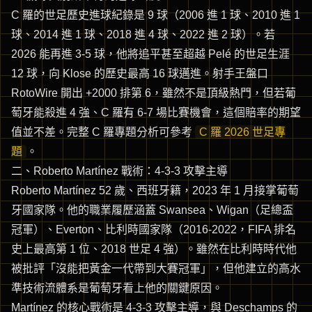
C 羅的世足歷史進球紀錄是 9 球（2006 進 1 球、2010 進 1
球、2014 進 1 球、2018 進 4 球、2022 進 2 球）。若
2026 能再進 3-5 球，他將追平甚至超越 Pelé 的世足生涯
12 球，向 Klose 的歷史最高 16 球邁進。射手王盤口
RotoWire 開出 +2000 排第 6，雖然不是頂級熱門，但若葡
萄牙能殺進 4 強、C 羅有 6-7 場比賽機會，這個賠率的期望
值並不差。完整 C 羅專題分析可參考
C 羅 2026 世足專
題
。
二、Roberto Martínez 戰術：4-3-3 攻擊主導
Roberto Martínez 52 歲、西班牙籍，2023 年 1 月接掌葡萄
牙國家隊。他的職業履歷涵蓋 Swansea、Wigan（足總盃
冠軍）、Everton、比利時國家隊（2016-2022，FIFA 排名
史上最高第 1 位、2018 世足 4 強）。雖然在比利時時代他
被批評「沒能把黃金一代帶到大賽冠軍」，但他建立的高水
準技術流體系是葡萄牙看上他的關鍵原因。
Martínez 的核心戰術是 4-3-3 攻擊主導，與 Deschamps 的