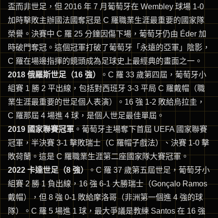
盃而非世足，但 2016 年 7 月葡萄牙在 Wembley 球場 1-0
加時擊敗主辦國法國奪冠是 C 羅職業生涯最重要的國家隊
榮譽。決賽中 C 羅 25 分鐘因傷下場，葡萄牙仍由 Éder 加
時破門奪冠。這個冠軍打破了葡萄牙「永遠的亞軍」陰影，
C 羅在場邊指揮的鏡頭成為足球史上最經典的畫面之一。
2018 俄羅斯世足（16 強）
。C 羅 33 歲第四屆，葡萄牙小
組賽 1 勝 2 平出線，包括對西班牙 3-3 平局 C 羅戴帽（職
業生涯最重要的世足個人表演）。16 強 1-2 敗給烏拉圭，
C 羅那屆 4 場進 4 球，是個人世足最佳單屆。
2019 國家聯賽冠軍
。葡萄牙主場奪下首屆 UEFA 國家聯賽
冠軍，半決賽 3-1 擊敗瑞士（C 羅帽子戲法）、決賽 1-0 擊
敗荷蘭。這是 C 羅職業生涯第二座國家隊大賽冠軍。
2022 卡達世足（8 強）
。C 羅 37 歲第五屆世足，葡萄牙小
組賽 2 勝 1 負出線，16 強 6-1 大勝瑞士（Gonçalo Ramos
戴帽），但 8 強 0-1 敗給摩洛哥（非洲第一個進 4 強的球
隊）。C 羅 5 場進 1 球，最大爭議是教練 Santos 在 16 強