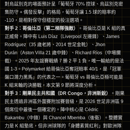
對烏茲別克的場面預計呈「葡萄牙 70% 控球、烏茲別克密
集防守 + 偶發反擊」的格局，葡萄牙讓 1.5 球的賠率約
-110，是相對保守但穩定的投注選項。
對手 2：哥倫比亞（第二梯隊強敵）
。哥倫比亞是 K 組的真
正威脅。陣中有 Luis Díaz（Liverpool 左邊鋒）、James
Rodríguez（35 歲老將、2014 世足金靴）、Jhon
Durán（Aston Villa 21 歲中鋒）、Richard Ríos（中場攔
截）。2025 年友誼賽戰績 7 勝 2 平 1 負，唯一輸給的是法
國 1-3。Polymarket 給哥倫比亞奪冠賠率 40/1，是「冠軍
盤口潛力黑馬」的代表之一。葡萄牙 vs 哥倫比亞極可能是
K 組末輪的決勝戰，本文第 9 節將深度分析。
對手 3：剛果民主共和國（DR Congo，非洲新銳）
。剛果
民主透過非洲區外圍賽附加賽晉級，是 2026 世足非洲區 9
個席位中最後一個確定的。陣中核心是 Cédric
Bakambu（中鋒）與 Chancel Mbemba（後衛）。整體實
力是 K 組墊底，但非洲球隊的「身體素質紅利」對歐洲隊