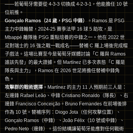
——若葡萄牙需要從 4-3-3 切換成 4-2-3-1，他能擔任 10 號
位前推。
Gonçalo Ramos（24 歲，PSG 中鋒）
。Ramos 是 PSG
主力中鋒輪替，2024-25 賽季法甲 16 球 5 助攻，是
Mbappé 離隊後 PSG 重點培養的中鋒之一。他在 2022 世
足對瑞士的 16 強之戰一戰成名——替補 C 羅上場後完成帽
子戲法。這場比賽至今是葡萄牙媒體討論「C 羅與 Ramos
誰該先發」的最大證據。但 Martínez 已多次表態「C 羅是
隊長與主力」，Ramos 在 2026 世足將擔任替補中鋒角
色。
攻擊群的戰術選擇
。Martínez 的主力 11 人預期前三人是：
左邊鋒 Rafael Leão、中鋒 Cristiano Ronaldo（隊長）、右
邊鋒 Francisco Conceição。Bruno Fernandes 在前場後排
作為 10 號。替補序列：Diogo Jota（任何攻擊位置）、
Gonçalo Ramos（中鋒）、João Félix（10 號或中鋒）、
Pedro Neto（邊鋒）。這份結構讓葡萄牙能應對任何戰術