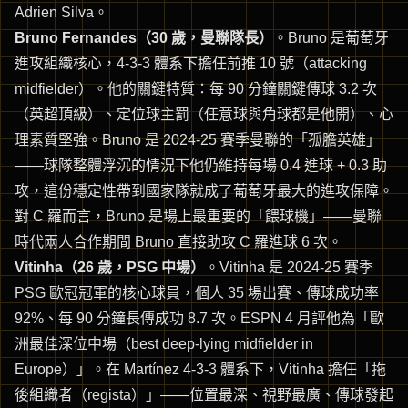
Adrien Silva。
Bruno Fernandes（30 歲，曼聯隊長）
。Bruno 是葡萄牙
進攻組織核心，4-3-3 體系下擔任前推 10 號（attacking
midfielder）。他的關鍵特質：每 90 分鐘關鍵傳球 3.2 次
（英超頂級）、定位球主罰（任意球與角球都是他開）、心
理素質堅強。Bruno 是 2024-25 賽季曼聯的「孤膽英雄」
——球隊整體浮沉的情況下他仍維持每場 0.4 進球 + 0.3 助
攻，這份穩定性帶到國家隊就成了葡萄牙最大的進攻保障。
對 C 羅而言，Bruno 是場上最重要的「餵球機」——曼聯
時代兩人合作期間 Bruno 直接助攻 C 羅進球 6 次。
Vitinha（26 歲，PSG 中場）
。Vitinha 是 2024-25 賽季
PSG 歐冠冠軍的核心球員，個人 35 場出賽、傳球成功率
92%、每 90 分鐘長傳成功 8.7 次。ESPN 4 月評他為「歐
洲最佳深位中場（best deep-lying midfielder in
Europe）」。在 Martínez 4-3-3 體系下，Vitinha 擔任「拖
後組織者（regista）」——位置最深、視野最廣、傳球發起