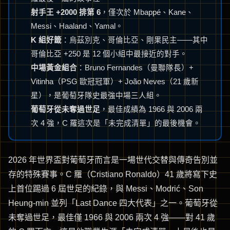
射手王 +2000 排第 6
，僅次於 Mbappé、Kane、
Messi、Haaland、Yamal。
K 組好籤
：烏茲別克、哥倫比亞、剛果民主——其中
哥倫比亞 +250 是 12 個小組中最接近的對手。
中場黃金組合
：Bruno Fernandes（曼聯隊長）+
Vitinha（PSG 歐冠冠軍）+ João Neves（21 歲新
星），是葡萄牙隊史最強中場三人組。
葡萄牙從未奪過世足
，最佳成績為 1966 與 2006 兩
次 4 強，C 羅這次是「未完成清單」的最後機會。
2026 年世界盃對葡萄牙而言是一場世代交替與傳奇告別並
存的特殊賽事。C 羅（Cristiano Ronaldo）41 歲將寫下史
上首位踢過 6 屆世足的紀錄，與 Messi、Modrić、Son
Heung-min 並列「Last Dance 四大代表」之一。葡萄牙從
未奪過世足，最佳僅 1966 與 2006 兩次 4 強——對 41 歲