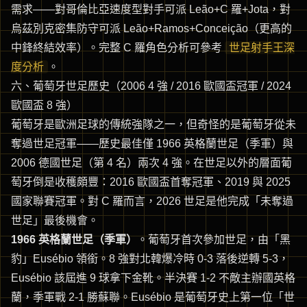
需求——對哥倫比亞速度型對手可派 Leão+C 羅+Jota，對
烏茲別克密集防守可派 Leão+Ramos+Conceição（更高的
中鋒終結效率）。完整 C 羅角色分析可參考
世足射手王深
度分析
。
六、葡萄牙世足歷史（2006 4 強 / 2016 歐國盃冠軍 / 2024
歐國盃 8 強）
葡萄牙是歐洲足球的傳統強隊之一，但奇怪的是葡萄牙從未
奪過世足冠軍——歷史最佳僅 1966 英格蘭世足（季軍）與
2006 德國世足（第 4 名）兩次 4 強。在世足以外的層面葡
萄牙倒是收穫頗豐：2016 歐國盃首奪冠軍、2019 與 2025
國家聯賽冠軍。對 C 羅而言，2026 世足是他完成「未奪過
世足」最後機會。
1966 英格蘭世足（季軍）
。葡萄牙首次參加世足，由「黑
豹」Eusébio 領銜。8 強對北韓爆冷時 0-3 落後逆轉 5-3，
Eusébio 該屆進 9 球拿下金靴。半決賽 1-2 不敵主辦國英格
蘭，季軍戰 2-1 勝蘇聯。Eusébio 是葡萄牙史上第一位「世