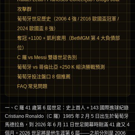
攻擊群
葡萄牙世足歷史（2006 4 強 / 2016 歐國盃冠軍 /
2024 歐國盃 8 強）
奪冠 +1100 + 凱利套用（BetMGM 第 4 大負債部
位）
C 羅 vs Messi 雙雄世足告別
葡萄牙 vs 哥倫比亞 +250 K 組決勝戰預測
葡萄牙投注盤口 8 個推薦
FAQ 常見問題
一、C 羅 41 歲第 6 屆世足：史上首人 + 143 國際進球紀錄
Cristiano Ronaldo（C 羅）1985 年 2 月 5 日出生於葡萄牙
馬德拉島，到 2026 年 6 月 11 日世足開幕時剛滿 41 歲又 4
個月。2026 世足將是他生涯第 6 屆——之前分別是 2006