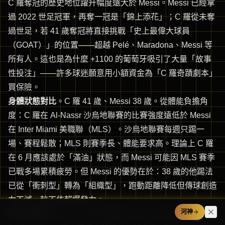
C 羅奪冠的歷史地位躍升幅度遠大於 Messi。Messi 已經拿
過 2022 世足冠軍，再奪一冠是「錦上添花」；C 羅從未奪
過世足，若 41 歲奪冠將直接挑戰「史上最偉大球員
（GOAT）」的位置——超越 Pelé、Maradona、Messi 等
所有人。這也是為什麼 +1100 的葡萄牙吸引了大量「故事
性投注」——許多球迷願意用小額資金為「C 羅奇蹟劇本」
買保險。
身體狀態對比
。C 羅 41 歲、Messi 38 歲。從體能負擔角
度：C 羅在 Al-Nassr 沙烏地聯賽的比賽強度遠低於 Messi
在 Inter Miami 美職聯（MLS）。沙烏地聯賽每週只踢一
場、賽程鬆散；MLS 則賽季長、體能要求高。理論上 C 羅
在 6 月應該處於「滿油」狀態，而 Messi 可能因 MLS 賽季
已戰多場累積疲勞。但 Messi 的優勢在於：38 歲的他踢法
已從「衝刺型」轉為「組織型」，跑動距離降低但傳球創造
力不減，較不依賴爆發力。
河神
隊友支援對比
。Messi 在阿根廷有 Lautaro Martínez、