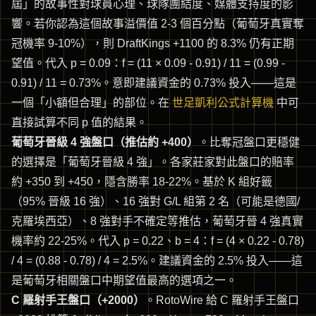
屆」的故事性對球員心理、球隊團結度、媒體支持度的影
響。若你認為這個故事溢價值 2-3 個百分點（葡萄牙真實奪
冠機率 9-10%），則 DraftKings +1100 的 8.3% 仍有正期
望值。代入 p = 0.09：f = (11 × 0.09 - 0.91) / 11 = (0.99 -
0.91) / 11 = 0.73%。意即建議資金的 0.73% 投入——這是
一個「小額但合理」的部位。在
世足凱利公式計算機
中可
直接試算不同 p 值的結果。
葡萄牙晉級 4 強盤口（推估約 +400）
。比奪冠盤口更穩健
的選擇是「葡萄牙晉級 4 強」。各家莊家對此盤口的賠率
約 +350 到 +450，隱含勝率 18-22%。基於 K 組好籤
（95% 晉級 16 強）、16 強對 G/L 組第 2 名（可能是德國/
克羅埃西亞）、8 強對手不確定等推估，葡萄牙晉 4 強真實
機率約 22-25%。代入 p = 0.22、b = 4：f = (4 × 0.22 - 0.78)
/ 4 = (0.88 - 0.78) / 4 = 2.5%。建議資金的 2.5% 投入——這
是葡萄牙相關盤口中期望值最高的選項之一。
C 羅射手王盤口（+2000）
。RotoWire 給 C 羅射手王盤口