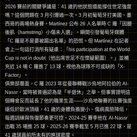
2026 賽前的關鍵爭議是：41 歲的他狀態還能撐住世足強度
嗎？這個問題在 3 月引爆過一次。3 月初葡萄牙打美國、墨
西哥的兩場熱身賽，Martínez 公布 26 人名單時 C 羅「因腿
後肌（hamstring）小傷未入選」，瞬間引發葡萄牙媒體
「C 羅是不是要被踢出名單」的恐慌。但 Martínez 在記者
會上一句話打消所有疑慮：「his participation at the World
Cup is not in doubt（他出席世足不在懷疑範圍）。」並補
充近 14 場 C 羅進了 13 球，視他為球隊不可或缺的「X-
Factor」。
俱樂部層面，C 羅 2023 年從曼聯轉戰沙烏地阿拉伯的 Al-
Nassr，當時被普遍認為是「半退休」之舉。但事實證明這
個轉會反而延長了他的職業生涯——沙烏地聯賽的比賽強度
遠低於歐洲頂級，41 歲的身體負擔變小、傷病風險降低，
每週訓練與恢復節奏更可控。2024-25 賽季他在 Al-Nassr
出戰 35 場進 25 球，2025-26 賽季截至 5 月已進 22 球，是
41 歲球員前所未有的進球密度。