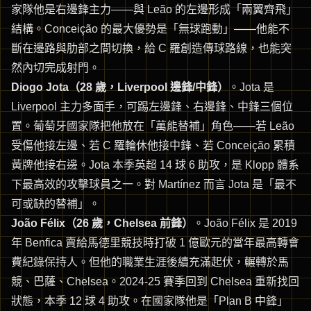
家隊他是右邊鋒主力——與 Leão 的左邊形成「兩翼齊飛」
結構。Conceição 的最大優勢是「無球跑動」——他能不
斷在邊路與肋部之間切換，給 C 羅創造傳球路線，也能突
然內切完成射門。
Diogo Jota（28 歲，Liverpool 邊鋒/中鋒）
。Jota 是
Liverpool 主力多面手，可踢左邊鋒、右邊鋒、中鋒三個位
置。葡萄牙國家隊把他放在「萬能替補」角色——若 Leão
受傷他接左邊、若 C 羅輪休他接中鋒、若 Conceição 累積
黃牌他接右邊。Jota 本季英超 14 球 6 助攻，是 Klopp 體系
下最高效的攻擊球員之一。對 Martínez 而言 Jota 是「最不
可或缺的替補」。
João Félix（26 歲，Chelsea 前鋒）
。João Félix 是 2019
年 Benfica 賣給馬德里競技時打破 1 億歐元的當年最高轉會
費紀錄保持人。但他的職業生涯後續充滿起伏，輾轉於馬
競、巴薩、Chelsea。2024-25 賽季回到 Chelsea 重新找回
狀態，本季 12 球 4 助攻。在國家隊他是「Plan B 中鋒」