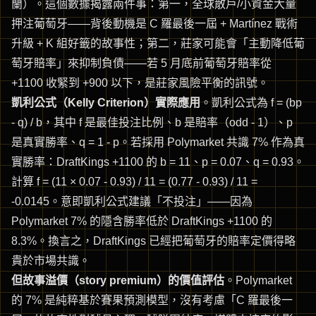
蘭）。這個數據揭露兩件事：第一，全球散戶/小資金大量
押注葡萄牙——背後動機是 C 羅最後一屆 + Martínez 戰術
升級 + K 組好籤的故事性；第二，莊家可能會「主動降低葡
萄牙賠率」來抑制負債——若 5 月底前葡萄牙賠率從
+1100 收緊到 +900 以下，是莊家風險平衡的訊號。
凱利公式（Kelly Criterion）實際應用
。凱利公式為 f = (bp
- q) / b，其中 f 是最佳投注比例、b 是賠率（odd - 1）、p
是真實勝率、q = 1 - p。若採用 Polymarket 共識 7% 作為真
實勝率：DraftKings +1100 的 b = 11、p = 0.07、q = 0.93。
計算 f = (11 × 0.07 - 0.93) / 11 = (0.77 - 0.93) / 11 =
-0.0145。意即凱利公式建議「不投注」——因為
Polymarket 7% 的隱含勝率低於 DraftKings +1100 的
8.3%。換言之，DraftKings 已經把葡萄牙的賠率定價得略
貴於市場共識。
但故事溢價（story premium）的價值評估
。Polymarket
的 7% 是純粹基於賽果預測模型，沒有考慮「C 羅最後一