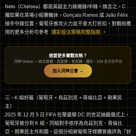
Neto（Chelsea）都是英超主力級邊鋒/中鋒。換言之，C
羅如果在某場小組賽輪休，Gonçalo Ramos 或 João Félix
接手中鋒位置，葡萄牙進攻火力並不會大打折扣。對戰術應
用的更多分析可參考
運彩投注策略完整指南
。
想要更多實戰攻略？
河神 Online — 綜合首選，百家樂・老虎機・運彩・539 全方位平台
加入河神公會
→
三、K 組好籤（葡萄牙 + 烏茲別克 + 哥倫比亞 + 剛果民
主）
2025 年 12 月 5 日 FIFA 在華盛頓 DC 的世足抽籤儀式上，
葡萄牙被分到 K 組，同組對手依序為烏茲別克、哥倫比
亞、剛果民主共和國。這個分組被葡萄牙媒體普遍評為「好