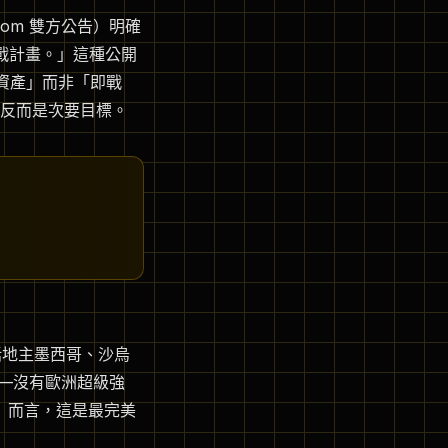
ur.com 雙方公告）明確
備戰計畫。」這種公開
牌資產」而非「即戰
冠軍反而是次要目標。
包括地主墨西哥、沙烏
——沒有歐洲超級強
ce」而言，這是最完美