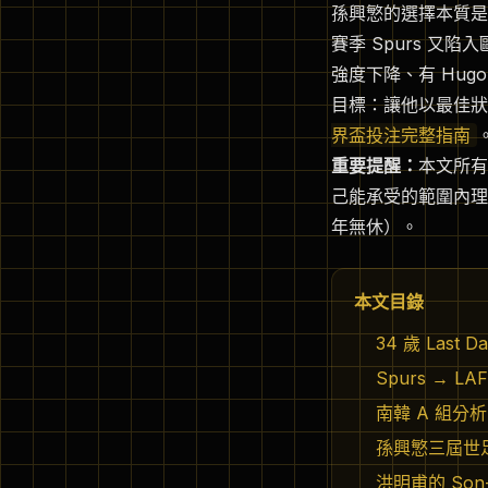
孫興慜的選擇本質是一
賽季 Spurs 又
強度下降、有 Hug
目標：讓他以最佳狀
界盃投注完整指南
重要提醒：
本文所有
己能承受的範圍內
年無休）。
本文目錄
34 歲 Las
Spurs →
南韓 A 組分
孫興慜三屆世足回
洪明甫的 Son-