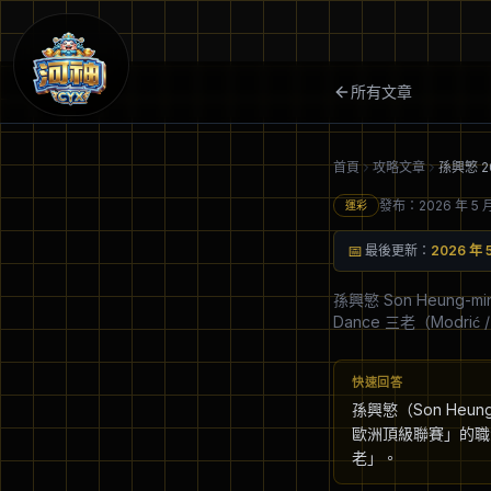
所有文章
首頁
攻略文章
發布：
2026 年 5 
運彩
📅
最後更新：
2026 年 5
孫興慜 Son Heung-
Dance 三老（Modrić
快速回答
孫興慜（Son Heung
歐洲頂級聯賽」的職涯豪賭
老」。