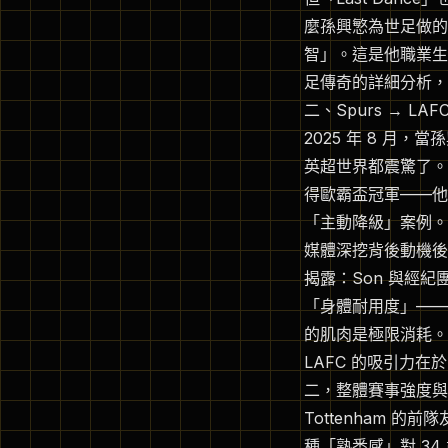
麼孫興慜為世足做的
智」。這是他職業生
足傳奇的詳細分析，
二、Spurs → 
2025 年 8 月，當孫
英超世界都震驚了。1
得歐霸盃冠軍——他
「主動降級」案例。
媒體深挖背後動機後，發
揭露：Son 與經紀
「身體耐用度」——英
的肌肉是極限消耗。如
LAFC 的吸引力在於
二，整體賽事強度與
Tottenham 的前隊
種「熟悉感」對 34