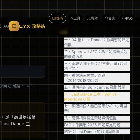
攻略
工具
戰隊
百家
FAQ
CYX 攻略站
FAQ
目錄
一、34 歲 Last Dance：孫興慜的世足
倒數
二、Spurs → LAFC：為世足捨棄英超
的豪賭內幕
三、南韓 A 組分析：地主墨西哥+沙烏
地+待定
四、孫興慜三屆世足回顧
（2014/2018/2022）
 沙烏地同組、Last
五、洪明甫的 Son-centric 戰術哲學
六、Last Dance 三老：Son vs
Modrić vs C 羅
七、奪冠與個人盤口賠率分析（5 月最
新）
LAFC，是「為世足捨棄
八、南韓相關投注策略與價值盤
st Dance 三
FAQ｜孫興慜 2026 世足常見問題
結語：Last Dance 的浪漫與風險