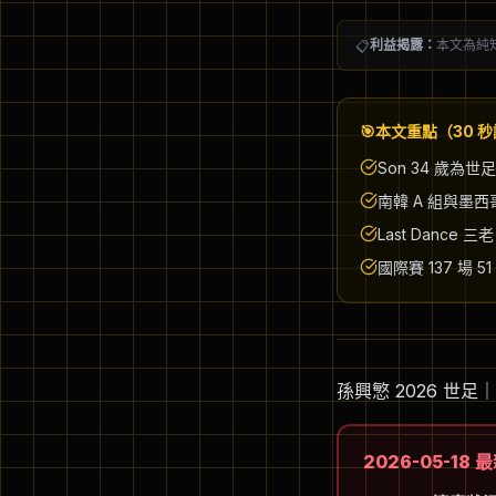
利益揭露：
本文為純
📋
🎯
本文重點（30 
Son 34 歲為世足從
南韓 A 組與墨
Last Dance 三
國際賽 137 場
孫興慜 2026 世足｜3
2026-05-1