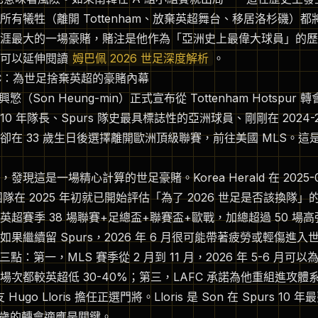
所有犧牲（離開 Tottenham、放棄英超舞台、移居洛杉磯）
涯最大的一場豪賭，賭注是他作為「亞洲史上最偉大球員」的歷
可以延伸閱讀
姆巴佩 2026 世足深度解析
。
LAFC：為世足捨棄英超的豪賭內幕
興慜（Son Heung-min）正式宣布從 Tottenham Hotspur 
0 年隊長、Spurs 隊史最具標誌性的亞洲球員、剛剛在 2024-
卻在 33 歲生日後選擇離開歐洲頂級聯賽，前往美國 MLS。這
現這是一場精心計算的世足豪賭。Korea Herald 在 2025-
團隊在 2025 年初就已開始評估「為了 2026 世足是否該換隊
超賽季 38 場聯賽+足總盃+聯賽盃+歐戰，加總超過 50 場高強
果繼續留 Spurs，2026 年 6 月很可能帶著疲勞或輕傷進入
三點：第一，MLS 賽季從 2 月到 11 月，2026 年 5-6 月
場次都較英超低 30-40%；第三，LAFC 承諾為他重組進攻體
友 Hugo Lloris 擔任正選門將。Lloris 是 Son 在 Spurs 
 歲的轉會適應是關鍵。