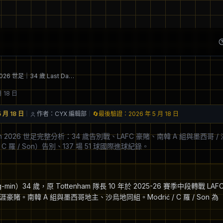
孫興慜 2026 世足｜34 歲 Last Dance、為世足從 Tottenham 轉戰 LAFC
月 18 日
 月 18 日
｜
作者：CYX 編輯部
｜
🔄
最後驗證：
2026 年 5 月 18 日
min 2026 世足完整分析：34 歲告別戰、LAFC 豪賭、南韓 A 組與墨西哥 /
 / C 羅 / Son）告別、137 場 51 球國際進球紀錄。
-min）34 歲，原 Tottenham 隊長 10 年於 2025-26 賽季中段轉戰 
。南韓 A 組與墨西哥地主、沙烏地同組。Modrić / C 羅 / Son 為「La