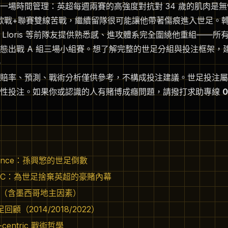
場時間管理：英超每週兩賽的高強度對抗對 34 歲的肌肉是無情消
陷入歐戰+聯賽雙線苦戰，繼續留隊很可能讓他帶著傷痕進入世足。轉戰
o Lloris 等前隊友提供熟悉感、進攻體系完全圍繞他重組——
態出戰 A 組三場小組賽。想了解完整的世足分組與投注框架，
。
賠率、預測、戰術分析僅供參考，不構成投注建議。世足投注屬
理性投注。如果你或認識的人有賭博成癮問題，請撥打求助專線
0
t Dance：孫興慜的世足倒數
 LAFC：為世足捨棄英超的豪賭內幕
析（含墨西哥地主因素）
顧（2014/2018/2022）
centric 戰術哲學