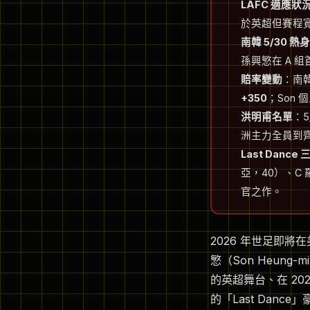
LAFC 適應狀
於英超但賽程寬
南韓 5/30 
孫興慜在 A 
賠率變動
：南韓
+350
；Son 
洪明甫名單
：5
洲主力全員到齊
Last Danc
亞，40）、C
官之作。
2026 年世足即
慜（Son Heung-
的英超舞台、在 20
的「Last Dance