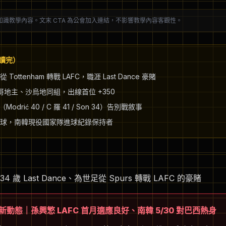
知識教學內容。文末 CTA 為公會加入連結，不影響教學內容客觀性。
秒讀完）
 Tottenham 轉戰 LAFC，職涯 Last Dance 豪賭
西哥地主、沙烏地同組，出線首位 +350
老（Modrić 40 / C 羅 41 / Son 34）告別戰敘事
 51 球，南韓現役國家隊進球紀錄保持者
4 歲 Last Dance、為世足從 Spurs 轉戰 LAFC 的豪賭
8 最新動態｜孫興慜 LAFC 首月適應良好、南韓 5/30 對巴西熱身