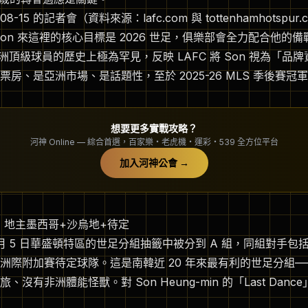
-08-15 的記者會（資料來源：lafc.com 與 tottenhamhotsp
on 來這裡的核心目標是 2026 世足，俱樂部會全力配合他的
歐洲頂級球員的歷史上極為罕見，反映 LAFC 將 Son 視為「品
房、是亞洲市場、是話題性，至於 2025-26 MLS 季後賽
想要更多實戰攻略？
河神 Online — 綜合首選，百家樂・老虎機・運彩・539 全方位平台
加入河神公會
→
析：地主墨西哥+沙烏地+待定
 12 月 5 日華盛頓特區的世足分組抽籤中被分到 A 組，同組對手
洲際附加賽待定球隊。這是南韓近 20 年來最有利的世足分組
沒有非洲體能怪獸。對 Son Heung-min 的「Last Dan