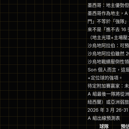
墨西哥：地主優勢但 L
墨西哥作為地主，A 
門」不等於「強隊」—
來不是「進不去 1
（地主光環+主場壓
沙烏地阿拉伯：可預
沙烏地阿拉伯雖然 
沙烏地戰績壓倒性領先
Son 個人而言，
+定位球的強項。
待定附加賽贏家：未
A 組最後一隊將從
紐西蘭）或亞洲弱旅
2026 年 3 月 2
A 組出線預測表
球隊
預