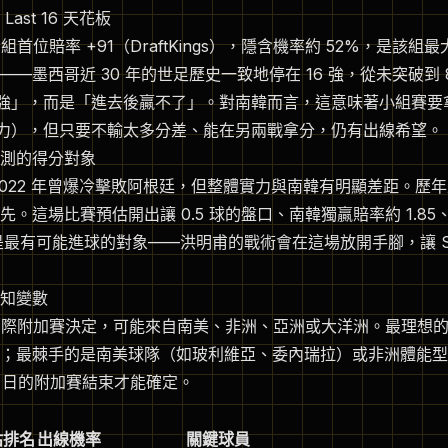
ast 16 天花板
組首位賠率 +91（DraftKings），隱含機率約 52%，是該
—墨西哥近 30 年的世足歷史一致地停在 16 強，從未突破到 
6 強」，而是「進去後贏不了」。對南韓而言，這意味著小組賽
力），但只要不輸太多分差、能在另兩戰拿分，仍有出線希望。
測的得分對象
2022 年曾爆冷擊敗阿根廷，但整體實力與南韓有明顯差距。歷
。這場比賽預估開出讓 0.5 球的盤口、南韓獨贏賠率約 1.85、
這是最有可能進球的對象——洪明甫的戰術會在這場放開手腳，讓 S
知變數
洲際附加賽決定，可能來自南美、非洲、亞洲或大洋洲。最理想
；最棘手的是南美球隊（如玻利維亞、委內瑞拉）或非洲體能型
6-31 日的附加賽結束才能確定。
估排名
出線機率
關鍵球員