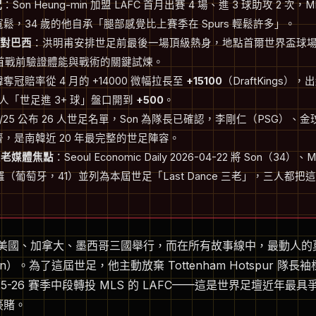
況
：Son Heung-min 加盟 LAFC 首月出賽 4 場、進 3 球助攻 2 次
鬆，34 歲的他自承「腿部感覺比上賽季在 Spurs 輕鬆許多」。
熱身對巴西
：洪明甫安排世足前最後一場頂級熱身，地點首爾世界盃球
組首戰前驗證體能與戰術的關鍵試煉。
奪冠賠率從 4 月的 +14000 微幅拉長至
+15100
（DraftKings
個人「世足進 3+ 球」盤口開到
+500
。
/25 公布 26 人世足名單，Son 為隊長已確認，李剛仁（PSG）、
，是南韓近 20 年最完整的世足陣容。
e 三老媒體焦點
：Seoul Economic Daily 2026-04-22 將 Son（34
 羅（葡萄牙，41）並列為本屆世足「Last Dance 三老」，三人都
將在美國、加拿大、墨西哥三國舉行，而在所有故事線中，最動人的莫
min）。為了這屆世足，他主動放棄 Tottenham Hotspur 隊長
25-26 賽季中段轉投 MLS 的 LAFC——這是世界足壇近年最
」豪賭。