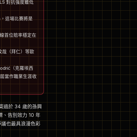
，MLS 對抗強度雖低
場，這場比賽將是
），出線首位賠率穩定在
金玟哉（拜仁）等歐
）、Modrić（克羅埃西
把這屆當作職業生涯收
過於 34 歲的孫興
袖標、告別效力 10 年
具爭議也最具浪漫色彩