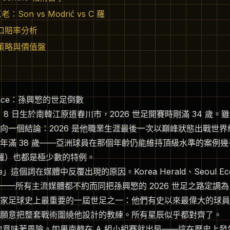
三老：Son vs Modrić vs C 羅
口賠率分析
策略與價值盤
Dance：孫興慜的世足倒數
7 月 8 日生於南韓江原道春川市，2026 世足開賽時剛滿 34 
向一個結論：2026 是他職業生涯最後一次以巔峰狀態出戰世
他將年滿 38 歲——亞洲球員在那個年齡仍能維持頂級水準的案例
、C 羅）也都是極少數的特例。
e」這個詞在媒體中反覆出現的原因。Korea Herald、Seoul Econ
ESPN——所有主流媒體都不約而同把孫興慜的 2026 世足之路定
家足球史上最重要的一屆世足之一：他們有史以來最偉大的球員、
願意把整套戰術圍繞他設計的教練。所有星辰似乎都對齊了。
ce」也意味著風險。如果南韓在 A 組小組賽就出局——這在歷史上