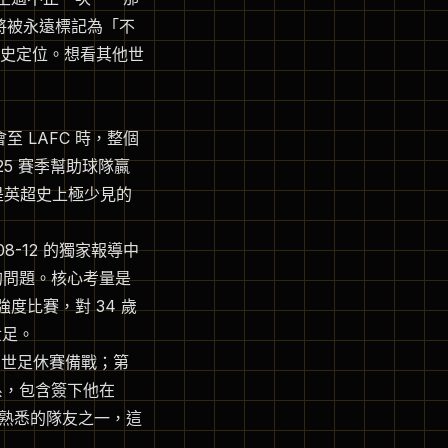
都將被永遠標記為「不
史定位。想看其他世
轉會至 LAFC 時，整個
25 賽季幫助球隊贏
是英超史上極少見的
08-12 的獨家報導中
」的問題。核心考量是
度比賽，對 34 歲
世足。
可以為世足休賽備戰；第
系，包含簽下他在
10 年最熟悉的隊友之一，這