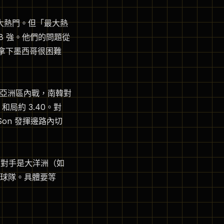
組最大熱門。但「最大熱
8 強。他們的問題從
要拿下墨西哥很困難
年亞洲區內戰，南韓對
和局約 3.40。對
on 發揮邊路內切
的對手是大洋洲（如
球隊。具體要等