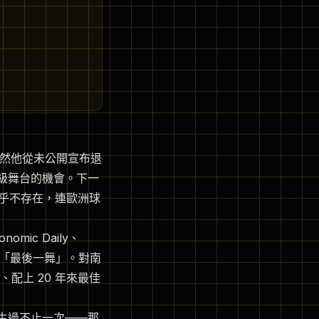
歲。雖然他從未公開宣布退
界級舞台的機會。下一
幾乎不存在，連歐洲球
omic Daily、
調為「最後一舞」。對南
配上 20 年來最佳
發生過不止一次——那