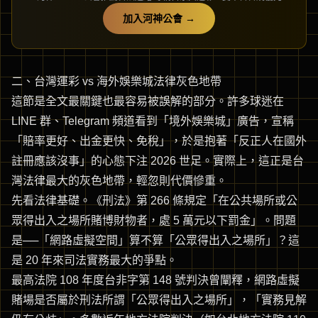
加入河神公會
→
二、台灣運彩 vs 海外娛樂城法律灰色地帶
這節是全文最關鍵也最容易被誤解的部分。許多球迷在
LINE 群、Telegram 頻道看到「境外娛樂城」廣告，宣稱
「賠率更好、出金更快、免稅」，於是抱著「反正人在國外
註冊應該沒事」的心態下注 2026 世足。實際上，這正是台
灣法律最大的灰色地帶，輕忽則代價慘重。
先看法律基礎。《刑法》第 266 條規定「在公共場所或公
眾得出入之場所賭博財物者，處 5 萬元以下罰金」。問題
是──「網路虛擬空間」算不算「公眾得出入之場所」？這
是 20 年來司法實務最大的爭點。
最高法院 108 年度台非字第 148 號判決曾闡釋，網路虛擬
賭場是否屬於刑法所謂「公眾得出入之場所」，「實務見解