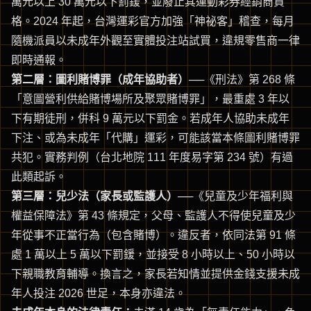
萬元以上 30 萬元以下罰鍰，並廢止其運動彩券經銷商資
格。2024 年起，台灣運彩官方加強「神祕客」稽查，每月
隨機派員以未成年外觀至實體投注站試買，違規零售商一律
即時通報。
第二層：圖利賭博罪（成年協助者）
──《刑法》第 268 條
「意圖營利供給賭博場所及聚眾賭博罪」，最重處 3 年以
下有期徒刑，併科 9 萬元以下罰金。若成年人協助未成年
下注、或為未成年「代購」運彩，可能該當本條圖利賭博罪
共犯。實務判例（台北地院 111 年度易字第 234 號）有過
此類起訴。
第三層：兒少法（家長或監護人）
──《兒童及少年福利與
權益保障法》第 43 條規定，父母、監護人不得使兒童及少
年從事不正當行為（包含賭博）。違反者，依同法第 91 條
處 1 萬以上 5 萬以下罰鍰，並接受 8 小時以上、50 小時以
下親職教育輔導。換言之，家長若知情並提供金錢支援未成
年人投注 2026 世足，本身亦違法。