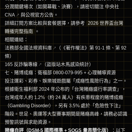
分潤關鍵場次（如開幕戰、決賽），請密切關注
中央社
CNA
與公視官方公告。
詳細訂閱方案比較與套餐選擇，請參考
2026 世界盃台灣
轉播完整指南
。
相關連結：
法務部全國法規資料庫
（《著作權法》第 91-1 條、第 92
條）
165 反詐騙專線
（盜版站木馬感染統計）
七、賭博成癮：衛福部 0800-079-995 + 心理輔導資源
投注運彩、彩券、娛樂城遊戲屬「成癮性風險行為」之一。
根據衛生福利部 2024 年公布的「台灣賭癮盛行率調查」，
台灣成年人約 1.2%（約 24 萬人）有疾患程度的賭博成癮
（Gambling Disorder），另有 3.5% 處於「危險性下注」
階段。世足、奧運等大型賽事期間是賭癮高峰，請務必認識
預警訊號與求助資源。
賭癮自評（DSM-5 國際標準 + SOGS 量表簡化版）
：以下