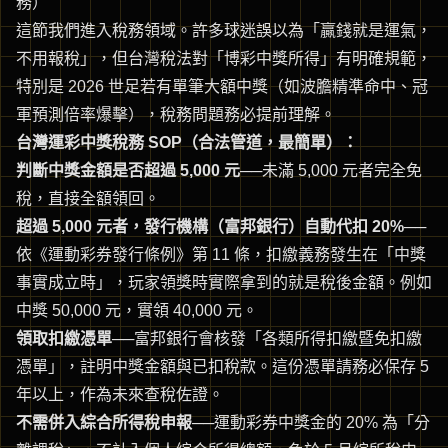
務）
這節我們進入稅務領域。許多球迷誤以為「贏錢就是運氣，
不用報稅」，但台灣稅法對「博彩中獎所得」有明確規範，
特別是 2026 世足若有單筆大額中獎（如波膽精準命中、冠
軍預測倍率爆擊），稅務問題務必提前理解。
台灣運彩中獎稅務 SOP（合法管道，最簡單）：
判斷中獎金額是否超過 5,000 元
──未滿 5,000 元者完全免
稅，直接全額領回。
超過 5,000 元者，發行機構（富邦銀行）自動代扣 20%
──
依《運動彩券發行條例》第 11 條，扣繳義務發生在「中獎
事實成立時」，玩家領獎時實際拿到的就是稅後金額。例如
中獎 50,000 元，實領 40,000 元。
領取扣繳憑單
──富邦銀行會核發「各類所得扣繳暨免扣繳
憑單」，註明中獎金額與已扣稅款。這份憑單請務必保存 5
年以上，作為未來查稅佐證。
不需併入綜合所得稅申報
──運動彩券中獎金的 20% 為「分