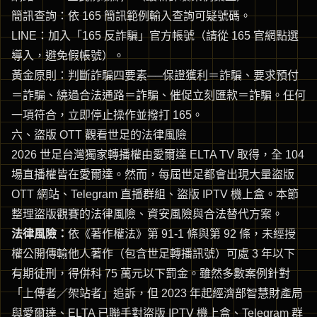
簡訊查詢：依 165 簡訊範例輸入查詢可疑號碼。
LINE：加入「165 反詐騙」官方帳號（請從 165 官網點選
導入，避免假帳號）。
黃金原則：判斷詐騙四要素──保證獲利＝詐騙、要求預付
＝詐騙、繞過合法通路＝詐騙、催促立刻匯款＝詐騙。任何
一項符合，立即停止操作並撥打 165。
六、盜版 OTT 觀看世足的法律風險
2026 世足台灣獨家轉播權由愛爾達 ELTA TV 取得，全 104
場直播權皆在愛爾達。然而，每屆世足都會出現大量盜版
OTT 網站、Telegram 直播群組、盜版 IPTV 機上盒。本節
整理盜版觀賽的法律風險、資安風險與合法替代方案。
法律風險：
依《著作權法》第 91-1 條與第 92 條，未經授
權公開傳輸他人著作（包含世足轉播訊號）可處 3 年以下
有期徒刑，得併科 75 萬元以下罰金。雖然多數案例針對
「上傳者／架站者」追訴，但 2023 年起經濟部智慧財產局
與愛爾達、ELTA 已聯手對盜版 IPTV 機上盒、Telegram 群