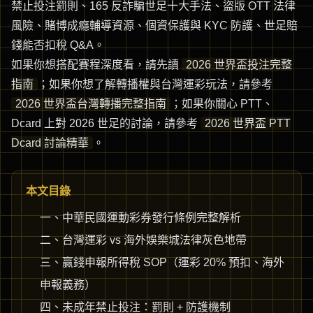
禁止投注罰則、165 反詐騙世足十大手法、盜版 OTT 法律
風險、賭博成癮輔導資源、個資保護與 KYC 防護、世足賠
錢能否扣稅 Q&A。
如果你想搭配賽程深度看，請先讀
2026 世界盃投注完整
指南
；如果你想了解轉播權與台灣運彩玩法，請參考
2026 世界盃台灣轉播完整指南
；如果你關心 PTT、
Dcard 上對 2026 世足的討論，請參考
2026 世界盃 PTT
Dcard 討論精華
。
本文目錄
一、中華民國運動彩券發行條例完整解析
二、台灣運彩 vs 海外娛樂城法律灰色地帶
三、贏錢申報所得稅 SOP（運彩 20% 預扣、海外
申報義務）
四、未成年禁止投注：罰則 + 防護機制