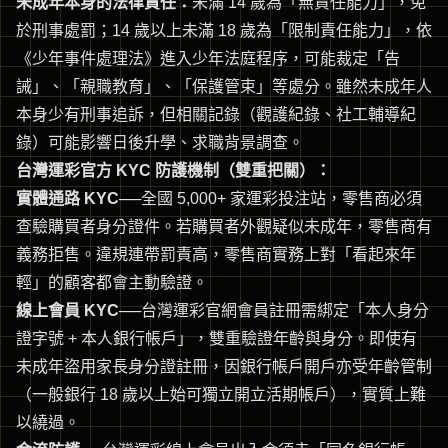
未成年本身的法律責任：
未滿 14 歲為「無責任能力」，免
於刑事處罰；14 歲以上未滿 18 歲為「限制責任能力」，依
《少年事件處理法》進入少年法庭程序，可能裁定「告
誡」、「親職教育」、「保護管束」等處分。雖然未成年人
本身少有刑事追訴，但相關記錄（觀護紀錄、社工輔導紀
錄）可能影響日後升學、求職背景調查。
台灣運彩官方 KYC 防護機制（雙重把關）：
實體通路 KYC
──全國 5,000+ 家運彩投注站，零售商必須
查驗購買者身分證件。若購買者外觀疑似未成年，零售商有
義務拒售。違規連帶罰責高，零售商實務上對「看起來年
輕」的顧客都會主動驗證。
線上會員 KYC
──台灣運彩官網會員註冊需綁定「本人身分
證字號 + 本人銀行帳戶」，雙重驗證年齡與身分。即使有
未成年盜用家長身分證註冊，因銀行帳戶開戶亦受年齡管制
（一般銀行 18 歲以上始可獨立開立活期帳戶），實質上難
以繞過。