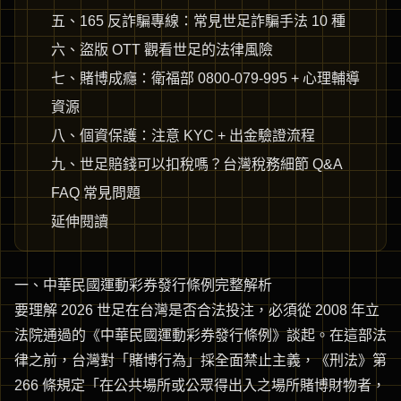
五、165 反詐騙專線：常見世足詐騙手法 10 種
六、盜版 OTT 觀看世足的法律風險
七、賭博成癮：衛福部 0800-079-995 + 心理輔導
資源
八、個資保護：注意 KYC + 出金驗證流程
九、世足賠錢可以扣稅嗎？台灣稅務細節 Q&A
FAQ 常見問題
延伸閱讀
一、中華民國運動彩券發行條例完整解析
要理解 2026 世足在台灣是否合法投注，必須從 2008 年立
法院通過的《中華民國運動彩券發行條例》談起。在這部法
律之前，台灣對「賭博行為」採全面禁止主義，《刑法》第
266 條規定「在公共場所或公眾得出入之場所賭博財物者，