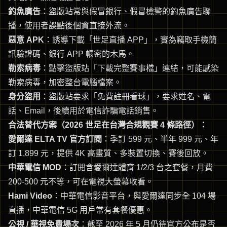
釣魚廣告
：盜版站常與假冒銀行、假冒檢警的釣魚廣告聯
播，使用者誤點後個資直接外流。
惡意 APK
：誘導下載「世足直播 APP」，實為竊取手機簡
訊驗證碼、銀行 APP 帳密的木馬。
勒索病毒
：點擊盜版站「下載完整賽事檔」連結，可能感染
勒索病毒，加密整台電腦檔案。
身分盜用
：盜版站要求「免費註冊看球」，要求姓名、電
話、Email，後續用於電信詐騙電話銷售。
合法替代方案（2026 世足在台灣合規觀賽 4 條路徑）：
愛爾達 ELTA TV 官方訂閱
：季訂 599 元、半年 999 元、年
訂 1,899 元，提供 4K 高畫質、多裝置切換、賽後回放。
中華電信 MOD
：訂閱含愛爾達體育 1/2/3 台之套餐，月費
200-500 元不等，可在電視大螢幕收看。
Hami Video
：中華電信影音平台，與愛爾達同步全 104 場
直播，中華電信 5G 用戶常有套餐優惠。
公視 / 華視免費場次
：截至 2026 年 5 月仍待官方公布是否