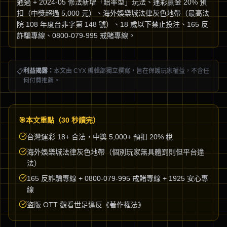
通過 + 2024-05 修法新增「賠率型」玩法、運彩贏金 20% 預
扣（中獎超過 5,000 元）、海外娛樂城法律灰色地帶（最高法
院 108 年度台非字第 148 號）、18 歲以下禁止投注、165 反
詐騙專線、0800-079-995 戒賭專線。
利益揭露：
本文由 CYX 編輯部獨立撰寫，旨在保護玩家權益，不含任
📋
何付費推薦。
🎯
本文重點（30 秒讀完）
台灣運彩 18+ 合法，中獎 5,000+ 預扣 20% 稅
海外娛樂城法律灰色地帶（個別玩家無具體罰則但平台違
法）
165 反詐騙專線 + 0800-079-995 戒賭專線 + 1925 安心專
線
盜版 OTT 觀看世足違反《著作權法》