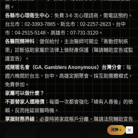
務。
各縣市心理衛生中心
：免費 3-6 次心理諮商，需電話預約。
台北市：02-3393-7885、新北市：02-2257-2623、台中
市：04-2515-5148、高雄市：07-731-3120。
各醫院精神科
：健保給付，主治醫師可開立「衝動控制疾
患」診斷協助家屬於法律上做財產保護（聲請輔助宣告或監
護宣告）。
戒賭匿名會（GA, Gamblers Anonymous）台灣分會
：每
週六晚間於台北、台中、高雄定期聚會，採互助團體模式，
免費參加。
家屬可以做什麼？
不要替家人還賭債
：每還一次都會強化「總有人善後」的依
賴，反而拖延就醫時機。
掌握財務界線
：必要時將家庭帳戶分離、聲請法院輔助宣告
以保護共同財產。
河神
陪伴而非責備
：賭博成癮屬精神疾患，責備只會加深羞愧感