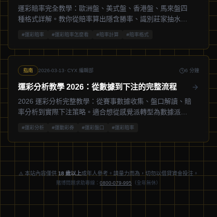
運彩賠率完全教學：歐洲盤、美式盤、香港盤、馬來盤四
種格式詳解。教你從賠率算出隱含勝率、識別莊家抽水
率、找出有價值的投注機會。
#
運彩賠率
#
運彩賠率怎麼看
#
賠率計算
#
賠率格式
指南
2026-03-13
· CYX 編輯部
6
分鐘
運彩分析教學 2026：從數據到下注的完整流程
2026 運彩分析完整教學：從賽事數據收集、盤口解讀、賠
率分析到實際下注策略。適合想從感覺派轉型為數據派的
運彩玩家。
#
運彩分析
#
運動彩券
#
運彩盤口
#
運彩賠率
⚠️ 本站內容僅供
18 歲以上
成年人參考。請量力而為，切勿以借貸資金投注。
賭博問題求助專線：
0800-079-995
（全年無休）