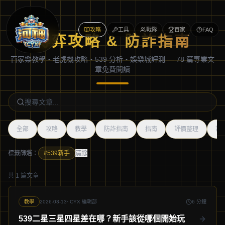
攻略
工具
戰隊
百家
FAQ
博弈攻略 & 防詐指南
百家樂教學・老虎機攻略・539 分析・娛樂城評測 — 78 篇專業文
章免費閱讀
全部
攻略
教學
防詐指南
指南
評價整理
評
標籤篩選：
#
539新手
清除
共
1
篇文章
教學
2026-03-13
· CYX 編輯部
6
分鐘
539二星三星四星差在哪？新手該從哪個開始玩