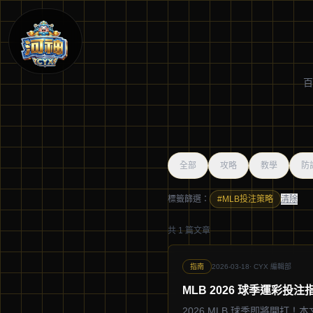
百
全部
攻略
教學
防
標籤篩選：
#
MLB投注策略
清除
共
1
篇文章
指南
2026-03-18
· CYX 編輯部
MLB 2026 球季運彩投
2026 MLB 球季即將開