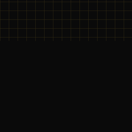
攻略主題
百家樂攻略
老虎機攻略
539 彩券
運彩分析
防詐指南
娛樂城評測
河神專區