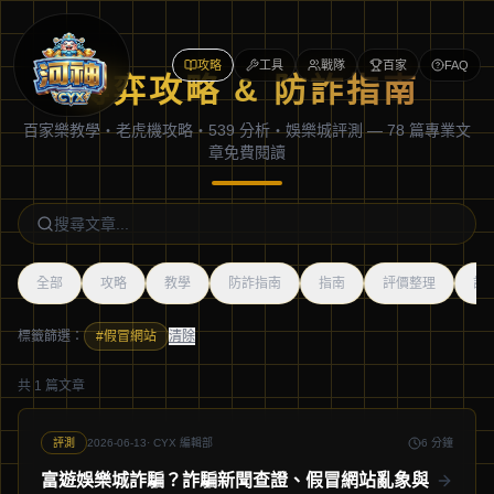
攻略
工具
戰隊
百家
FAQ
博弈攻略 & 防詐指南
百家樂教學・老虎機攻略・539 分析・娛樂城評測 — 78 篇專業文
章免費閱讀
全部
攻略
教學
防詐指南
指南
評價整理
評
標籤篩選：
#
假冒網站
清除
共
1
篇文章
評測
2026-06-13
· CYX 編輯部
6
分鐘
富遊娛樂城詐騙？詐騙新聞查證、假冒網站亂象與