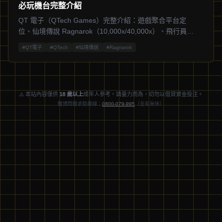
必玩機台完整介紹
QT 電子（QTech Games）完整介紹：遊戲聚合平台定
位、仙境傳說 Ragnarok（10,000x/40,000x）、飛行員
Aviator Crash Game、塔樓衝刺即贏型遊戲、射飛刀技巧
#
QT電子
#
QTech
#
仙境傳說
#
Ragnarok
型遊戲。QT vs RSG vs ATG vs RG 比較表與 RTP 一
覽。
⚠️ 本站內容僅供
18 歲以上
成年人參考。請量力而為，切勿以借貸資金投注。
賭博問題求助專線：
0800-079-995
（全年無休）